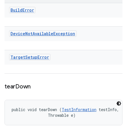
Build
Error
Device
Not
Available
Exception
Target
Setup
Error
tear
Down
public void tearDown (
TestInformation
 testInfo, 

                Throwable e)