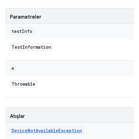
Parametreler
test
Info
Test
Information
e
Throwable
Atışlar
Device
Not
Available
Exception