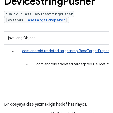
Device
String
Pusher
public class DeviceStringPusher
extends
BaseTargetPreparer
java.lang.Object
↳
com.android.tradefed.targetprep.BaseTargetPreparer
↳
com.android.tradefed.targetprep.DeviceStrin
Bir dosyaya dize yazmak için hedef hazırlayıcı.