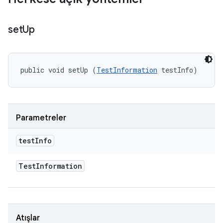
set
Up
public void setUp (
TestInformation
 testInfo)
Parametreler
test
Info
Test
Information
Atışlar