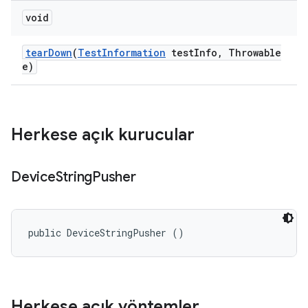
void
tear
Down
(
Test
Information
test
Info
,
Throwable
e)
Herkese açık kurucular
Device
String
Pusher
public DeviceStringPusher ()
Herkese açık yöntemler