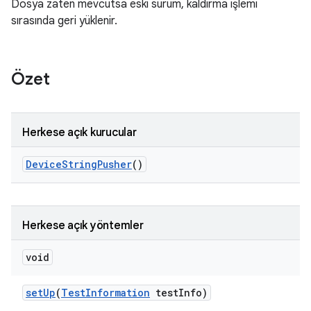
Dosya zaten mevcutsa eski sürüm, kaldırma işlemi
sırasında geri yüklenir.
Özet
Herkese açık kurucular
Device
String
Pusher
()
Herkese açık yöntemler
void
set
Up
(
Test
Information
test
Info)