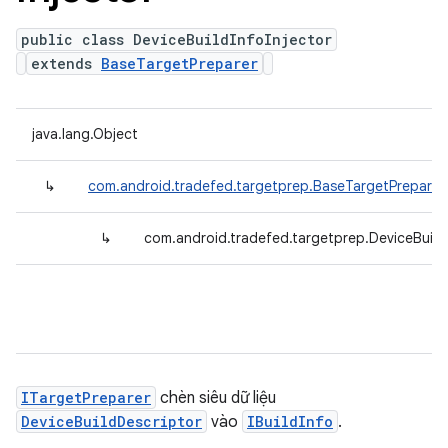
public class DeviceBuildInfoInjector
extends
BaseTargetPreparer
java.lang.Object
↳
com.android.tradefed.targetprep.BaseTargetPreparer
↳
com.android.tradefed.targetprep.DeviceBuildI
ITargetPreparer
chèn siêu dữ liệu
DeviceBuildDescriptor
vào
IBuildInfo
.