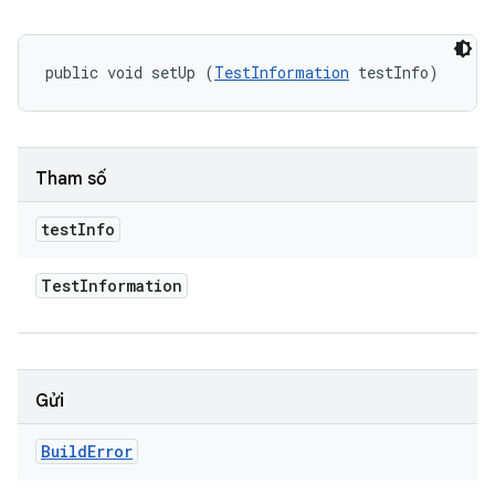
public void setUp (
TestInformation
 testInfo)
Tham số
test
Info
Test
Information
Gửi
Build
Error