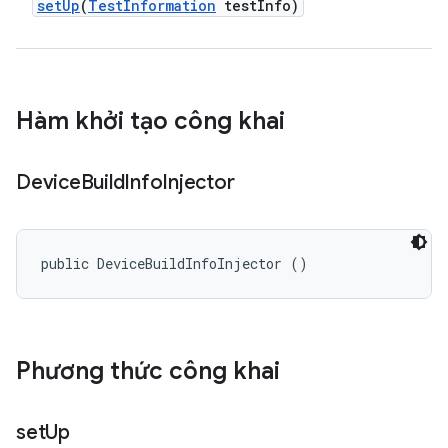
set
Up
(
Test
Information
test
Info)
Hàm khởi tạo công khai
Device
Build
Info
Injector
public DeviceBuildInfoInjector ()
Phương thức công khai
set
Up