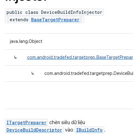
public class DeviceBuildInfoInjector
extends
BaseTargetPreparer
java.lang.Object
↳
com.android.tradefed.targetprep.BaseTargetPreparer
↳
com.android.tradefed.targetprep.DeviceBuildI
ITargetPreparer
chèn siêu dữ liệu
DeviceBuildDescriptor
vào
IBuildInfo
.