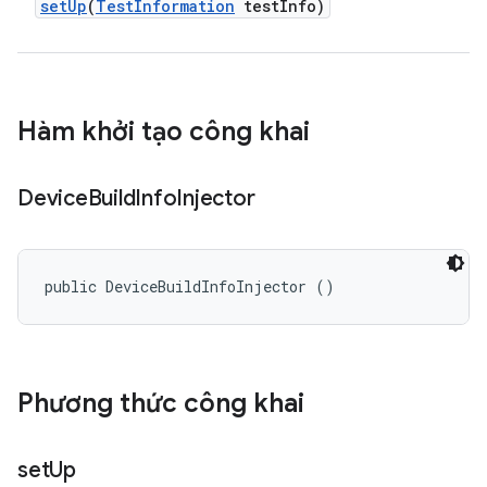
set
Up
(
Test
Information
test
Info)
Hàm khởi tạo công khai
Device
Build
Info
Injector
public DeviceBuildInfoInjector ()
Phương thức công khai
set
Up