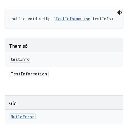
public void setUp (
TestInformation
 testInfo)
Tham số
test
Info
Test
Information
Gửi
Build
Error