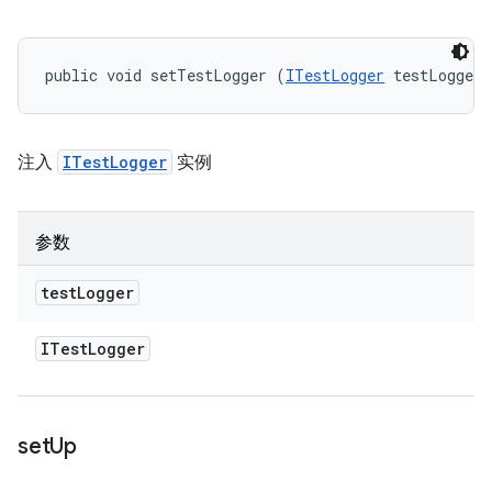
public void setTestLogger (
ITestLogger
 testLogger)
注入
ITestLogger
实例
参数
test
Logger
ITest
Logger
set
Up