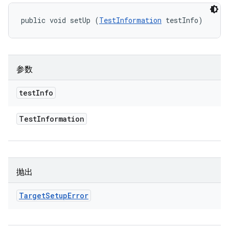
public void setUp (
TestInformation
 testInfo)
参数
test
Info
Test
Information
抛出
Target
Setup
Error