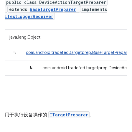
public class DeviceActionTargetPreparer
extends
BaseTargetPreparer
implements
ITestLoggerReceiver
java.lang.Object
↳
com.android.tradefed.targetprep.BaseTargetPreparer
↳
com.android.tradefed.targetprep.DeviceActi
用于执行设备操作的
ITargetPreparer
。