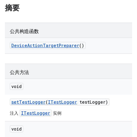
摘要
公共构造函数
Device
Action
Target
Preparer
()
公共方法
void
set
Test
Logger
(
ITest
Logger
test
Logger)
ITestLogger
注入
实例
void