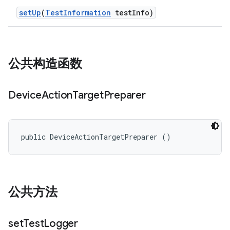
set
Up
(
Test
Information
test
Info)
公共构造函数
Device
Action
Target
Preparer
public DeviceActionTargetPreparer ()
公共方法
set
Test
Logger