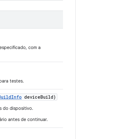
 especificado, com a
para testes.
Build
Info
device
Build)
 do dispositivo.
ário antes de continuar.