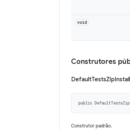
void
Construtores púb
Default
Tests
Zip
Instal
public DefaultTestsZip
Construtor padrão.