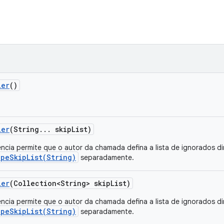
ler
()
ler
(String
.
.
.
skip
List)
ncia permite que o autor da chamada defina a lista de ignorados d
ipeSkipList(String)
separadamente.
ler
(Collection<String> skip
List)
ncia permite que o autor da chamada defina a lista de ignorados d
ipeSkipList(String)
separadamente.