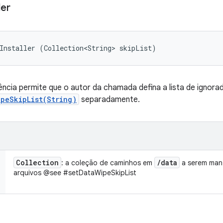
ler
Installer (Collection<String> skipList)
ncia permite que o autor da chamada defina a lista de ignora
ipeSkipList(String)
separadamente.
Collection
/
data
: a coleção de caminhos em
a serem mant
arquivos @see #setDataWipeSkipList