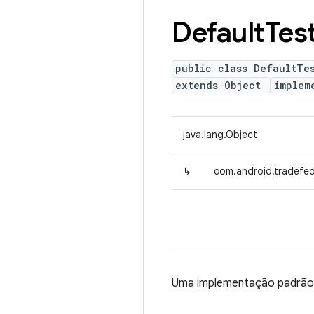
Default
Tes
public class DefaultTes
extends Object
implem
java.lang.Object
↳
com.android.tradefed.
Uma implementação padrão d