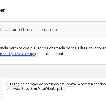
ler
Installer (String... skipList)
ncia permite que o autor da chamada defina a lista de ignora
ipeSkipList(String)
separadamente.
String
/
data
: a coleção de caminhos em
a serem mantidos 
arquivos @see #setDataWipeSkipList