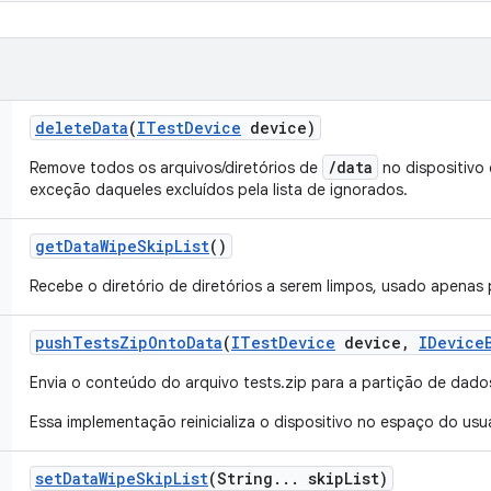
delete
Data
(
ITest
Device
device)
/data
Remove todos os arquivos/diretórios de
no dispositivo
exceção daqueles excluídos pela lista de ignorados.
get
Data
Wipe
Skip
List
()
Recebe o diretório de diretórios a serem limpos, usado apenas 
push
Tests
Zip
Onto
Data
(
ITest
Device
device
,
IDevice
Envia o conteúdo do arquivo tests.zip para a partição de dados
Essa implementação reinicializa o dispositivo no espaço do usu
set
Data
Wipe
Skip
List
(String
.
.
.
skip
List)