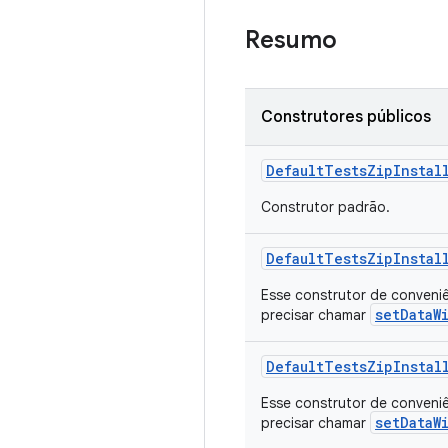
Resumo
Construtores públicos
Default
Tests
Zip
Instal
Construtor padrão.
Default
Tests
Zip
Instal
Esse construtor de conveniê
setDataW
precisar chamar
Default
Tests
Zip
Instal
Esse construtor de conveniê
setDataW
precisar chamar