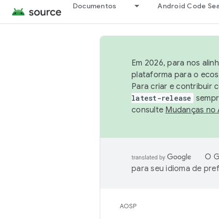
Documentos
Android Code Se
Em 2026, para nos alin
plataforma para o ecos
Para criar e contribuir
latest-release
sempre
consulte
Mudanças no
O G
para seu idioma de pre
AOSP