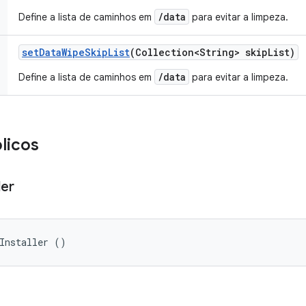
/data
Define a lista de caminhos em
para evitar a limpeza.
set
Data
Wipe
Skip
List
(Collection<String> skip
List)
/data
Define a lista de caminhos em
para evitar a limpeza.
licos
ler
Installer ()