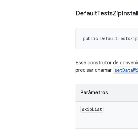
Default
Tests
Zip
Instal
public DefaultTestsZip
Esse construtor de conveniê
precisar chamar
setDataW
Parâmetros
skip
List