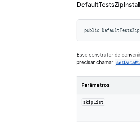
Default
Tests
Zip
Instal
public DefaultTestsZip
Esse construtor de conveniê
precisar chamar
setDataW
Parâmetros
skip
List