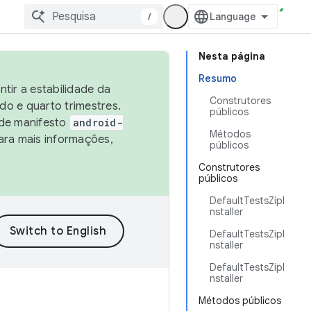
/
Nesta página
Resumo
tir a estabilidade da
Construtores
o e quarto trimestres.
públicos
 de manifesto
android-
Métodos
ara mais informações,
públicos
Construtores
públicos
DefaultTestsZipI
nstaller
DefaultTestsZipI
nstaller
DefaultTestsZipI
nstaller
Métodos públicos