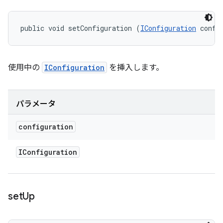
public void setConfiguration (
IConfiguration
 confi
使用中の
IConfiguration
を挿入します。
パラメータ
configuration
IConfiguration
set
Up