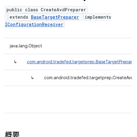
public class CreateAvdPreparer
extends
BaseTargetPreparer
implements
IConfigurationReceiver
java.lang.Object
↳
com.android.tradefed.targetprep.BaseTargetPreparer
↳
com.android.tradefed.targetprep.CreateAvdP
概要