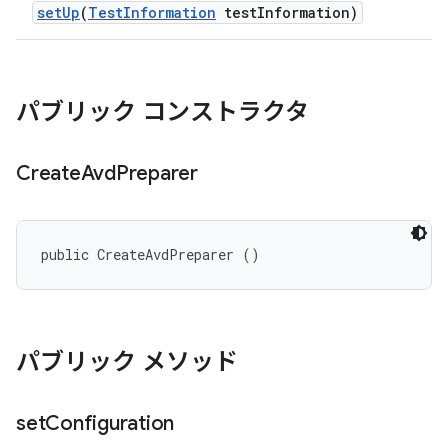
set
Up
(
Test
Information
test
Information)
パブリック コンストラクタ
Create
Avd
Preparer
public CreateAvdPreparer ()
パブリック メソッド
set
Configuration