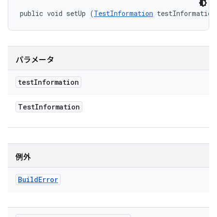
public void setUp (
TestInformation
 testInformation
パラメータ
test
Information
Test
Information
例外
Build
Error