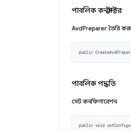
পাবলিক কনস্ট্রাক্টর
Avd
Preparer তৈরি কর
public CreateAvdPrepa
পাবলিক পদ্ধতি
সেট কনফিগারেশন
public void setConfigu