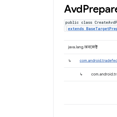
Avd
Prepar
public class CreateAvd
extends BaseTargetPre
java.lang.অবজেক্ট
↳
com.android.tradefed
↳
com.android.t