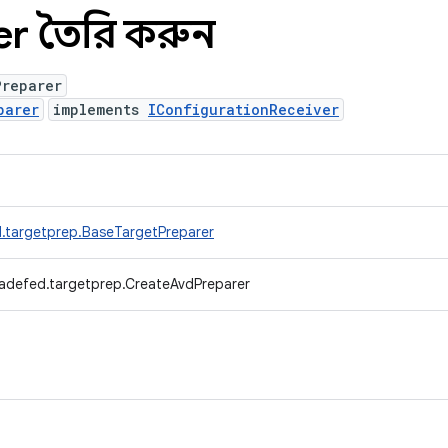
er তৈরি করুন
Preparer
parer
implements
IConfigurationReceiver
.targetprep.BaseTargetPreparer
radefed.targetprep.CreateAvdPreparer