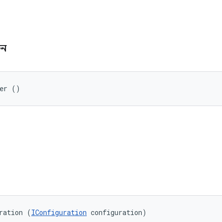
ুন
rer ()
ration (
IConfiguration
 configuration)