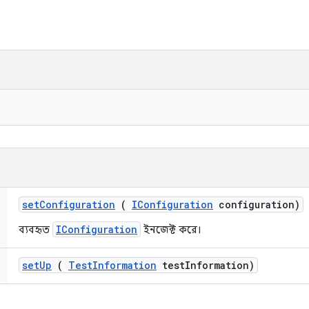
set
Configuration
(
IConfiguration
configuration)
IConfiguration
ব্যবহৃত
ইনজেক্ট করে।
set
Up
(
Test
Information
test
Information)