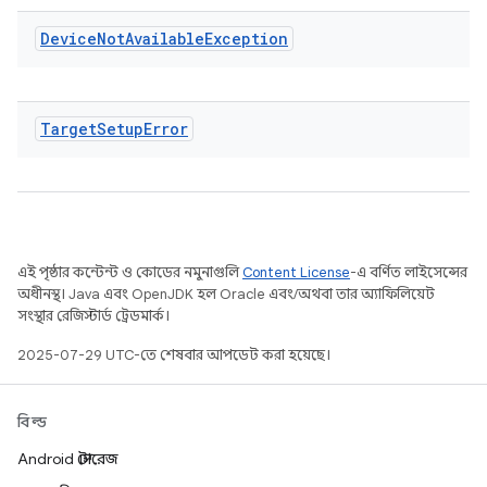
Device
Not
Available
Exception
Target
Setup
Error
এই পৃষ্ঠার কন্টেন্ট ও কোডের নমুনাগুলি
Content License
-এ বর্ণিত লাইসেন্সের
অধীনস্থ। Java এবং OpenJDK হল Oracle এবং/অথবা তার অ্যাফিলিয়েট
সংস্থার রেজিস্টার্ড ট্রেডমার্ক।
2025-07-29 UTC-তে শেষবার আপডেট করা হয়েছে।
বিল্ড
Android স্টোরেজ