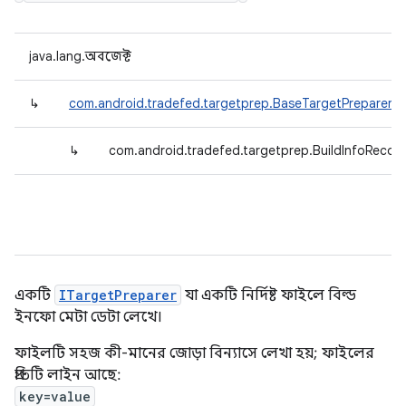
java.lang.অবজেক্ট
↳
com.android.tradefed.targetprep.BaseTargetPreparer
↳
com.android.tradefed.targetprep.BuildInfoRecor
একটি
ITargetPreparer
যা একটি নির্দিষ্ট ফাইলে বিল্ড
ইনফো মেটা ডেটা লেখে।
ফাইলটি সহজ কী-মানের জোড়া বিন্যাসে লেখা হয়; ফাইলের
প্রতিটি লাইন আছে:
key=value