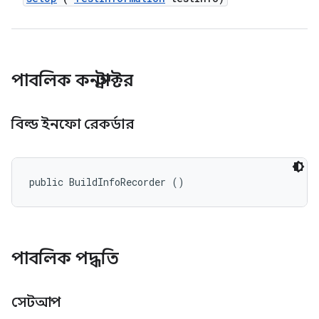
পাবলিক কনস্ট্রাক্টর
বিল্ড ইনফো রেকর্ডার
public BuildInfoRecorder ()
পাবলিক পদ্ধতি
সেটআপ