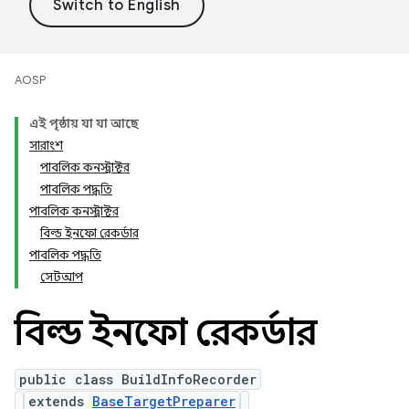
AOSP
এই পৃষ্ঠায় যা যা আছে
সারাংশ
পাবলিক কনস্ট্রাক্টর
পাবলিক পদ্ধতি
পাবলিক কনস্ট্রাক্টর
বিল্ড ইনফো রেকর্ডার
পাবলিক পদ্ধতি
সেটআপ
বিল্ড ইনফো রেকর্ডার
public class BuildInfoRecorder
extends
BaseTargetPreparer