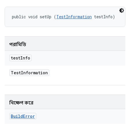
public void setUp (
TestInformation
 testInfo)
পরামিতি
test
Info
Test
Information
নিক্ষেপ করে
Build
Error