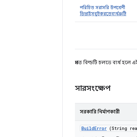
পরিচিত সরাসরি উপশ্রেণী
ডিভাইসবুটকরতেব্যর্থত্রুটি
প্রদত্ত বিল্ডটি চলতে ব্যর্থ হলে এ
সারসংক্ষেপ
সরকারি নির্মাণকারী
Build
Error
(String rea