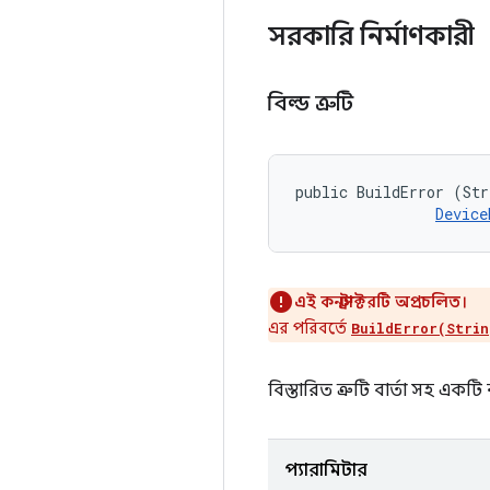
সরকারি নির্মাণকারী
বিল্ড ত্রুটি
public BuildError (Str
Device
এই কনস্ট্রাক্টরটি অপ্রচলিত।
এর পরিবর্তে
BuildError(Strin
বিস্তারিত ত্রুটি বার্তা সহ এক
প্যারামিটার