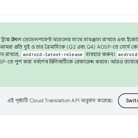
াঙ্ক স্টেবল ডেভেলপমেন্ট মডেলের সাথে সামঞ্জস্য রাখতে এবং ইকোসিস্ট
ে, আমরা প্রতি দুই ও চার ত্রৈমাসিকে (Q2 এবং Q4) AOSP-তে সোর্স
ান রাখতে,
android-latest-release
ব্যবহার করুন।
android
বদা AOSP-তে পুশ করা সর্বশেষ রিলিজটিকে রেফারেন্স করবে। আরও তথ্যের
এই পৃষ্ঠাটি
Cloud Translation API
অনুবাদ করেছে।