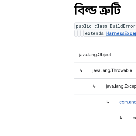
বিল্ড ত্রুটি
public class BuildError
extends
HarnessExce
java.lang.Object
↳
java.lang.Throwable
↳
java.lang.Exce
↳
com.and
↳
c