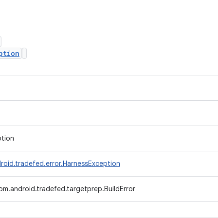
ption
ption
roid.tradefed.error.HarnessException
om.android.tradefed.targetprep.BuildError