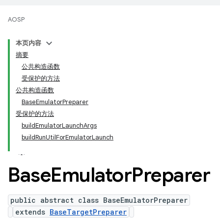
AOSP
本页内容
摘要
公共构造函数
受保护的方法
公共构造函数
BaseEmulatorPreparer
受保护的方法
buildEmulatorLaunchArgs
buildRunUtilForEmulatorLaunch
Base
Emulator
Preparer
public abstract class BaseEmulatorPreparer
extends
BaseTargetPreparer