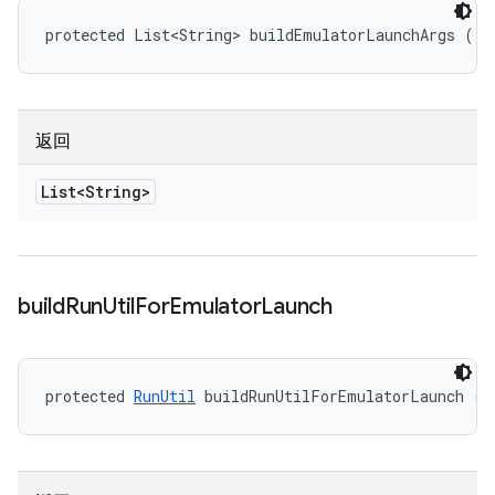
protected List<String> buildEmulatorLaunchArgs ()
返回
List<String>
build
Run
Util
For
Emulator
Launch
protected 
RunUtil
 buildRunUtilForEmulatorLaunch ()