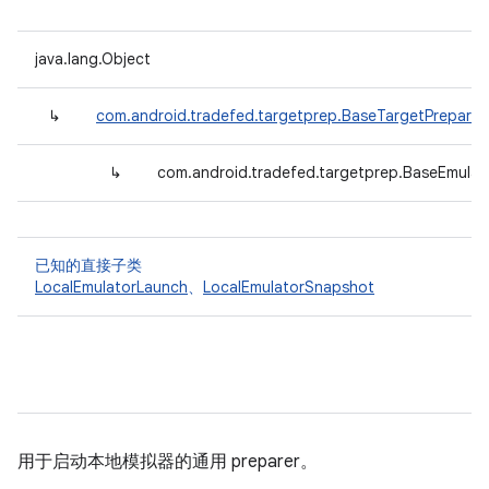
java.lang.Object
↳
com.android.tradefed.targetprep.BaseTargetPreparer
↳
com.android.tradefed.targetprep.BaseEmulat
已知的直接子类
LocalEmulatorLaunch
、
LocalEmulatorSnapshot
用于启动本地模拟器的通用 preparer。