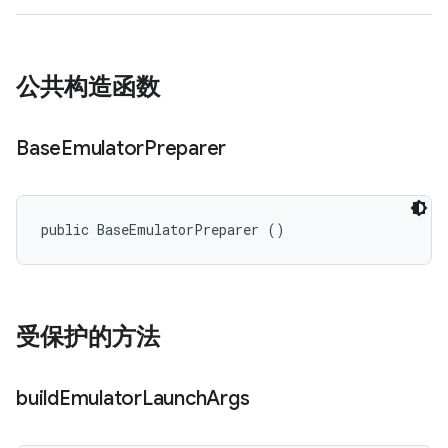
公共构造函数
Base
Emulator
Preparer
public BaseEmulatorPreparer ()
受保护的方法
build
Emulator
Launch
Args