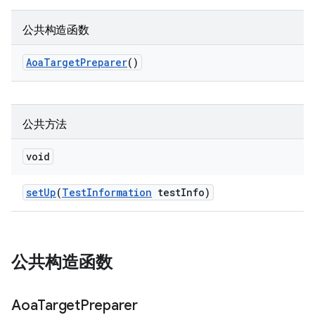
公共构造函数
Aoa
Target
Preparer
()
公共方法
void
set
Up
(
Test
Information
test
Info)
公共构造函数
Aoa
Target
Preparer