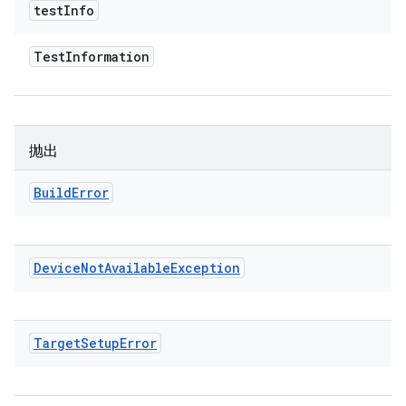
test
Info
Test
Information
抛出
Build
Error
Device
Not
Available
Exception
Target
Setup
Error