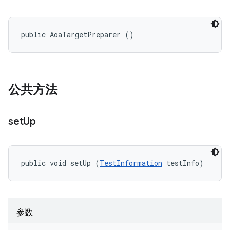
public AoaTargetPreparer ()
公共方法
set
Up
public void setUp (
TestInformation
 testInfo)
参数