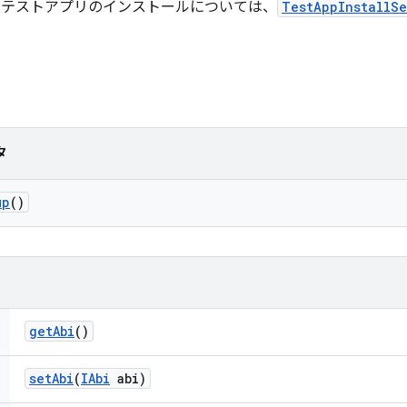
のテストアプリのインストールについては、
TestAppInstallS
タ
up
()
get
Abi
()
set
Abi
(
IAbi
abi)