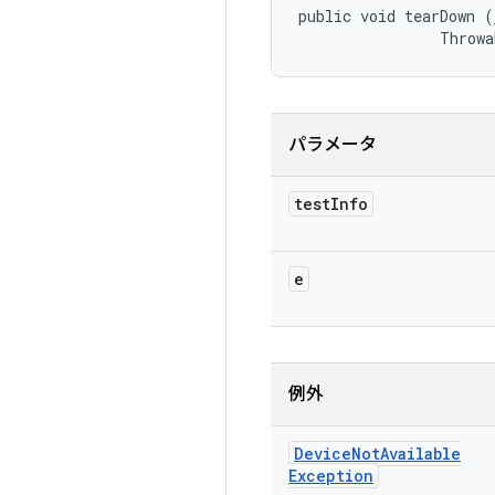
public void tearDown (
                Throwa
パラメータ
test
Info
e
例外
Device
Not
Available
Exception