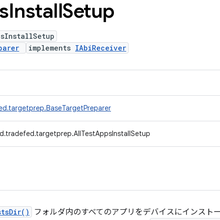
s
Install
Setup
sInstallSetup
parer
implements
IAbiReceiver
ed.targetprep.BaseTargetPreparer
d.tradefed.targetprep.AllTestAppsInstallSetup
tsDir()
フォルダ内のすべてのアプリをデバイスにインスト