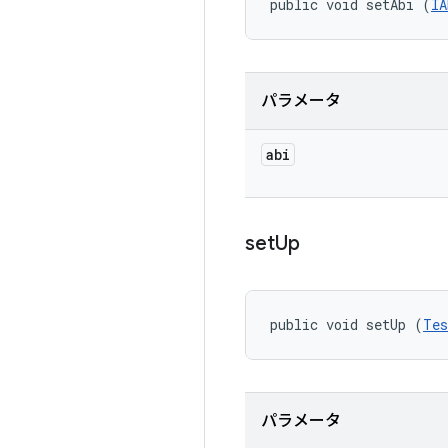
public void setAbi (
IA
パラメータ
abi
set
Up
public void setUp (
Tes
パラメータ