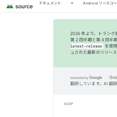
ドキュメント
Android ソース
2026 年より、トラ
第 2 四半期と第 4 四
latest-release
を使用
ュされた最新のリリース
Go
翻訳しています。AI 
AOSP