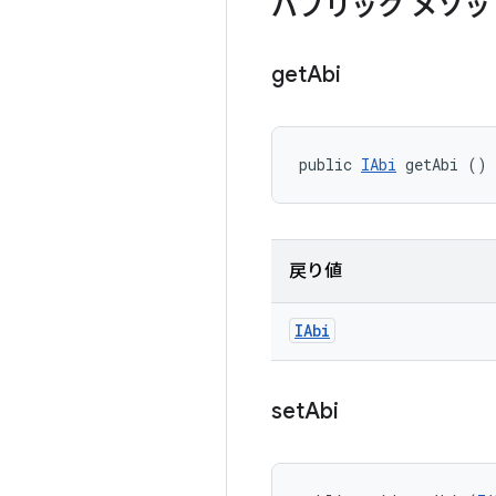
パブリック メソッ
get
Abi
public 
IAbi
 getAbi ()
戻り値
IAbi
set
Abi