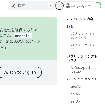
/
このページの内容
概要
の安定性を確保するため、
パブリック コン
投稿には、
android-
ストラクタ
、常に AOSP にプッシ
パブリック メソ
さい。
ッド
パブリック コンスト
ラクタ
AllTestAppsInstal
lSetup
パブリック メソッド
getAbi
setAbi
setUp