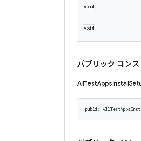
void
void
パブリック コンス
All
Test
Apps
Install
Set
public AllTestAppsInst