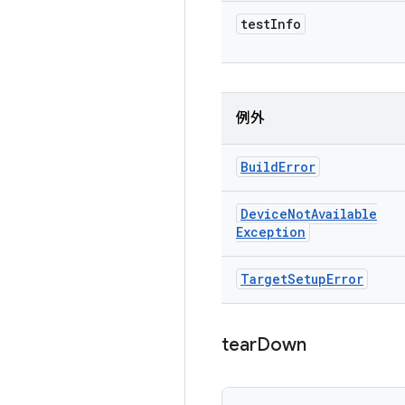
test
Info
例外
Build
Error
Device
Not
Available
Exception
Target
Setup
Error
tear
Down