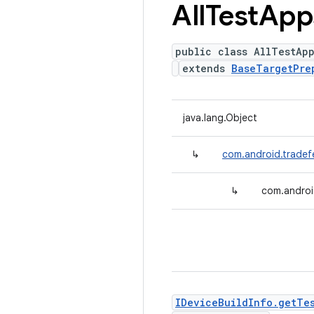
All
Test
App
public class AllTestApp
extends
BaseTargetPre
java.lang.Object
↳
com.android.tradef
↳
com.androi
IDeviceBuildInfo.getTes