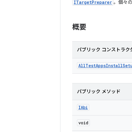
ITargetPreparer
。個々
概要
パブリック コンストラク
All
Test
Apps
Install
Set
パブリック メソッド
IAbi
void