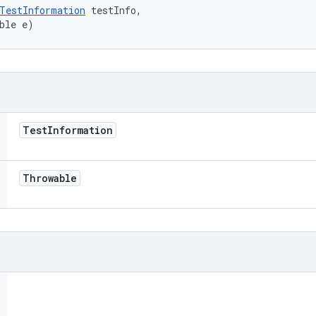
TestInformation
 testInfo, 

ble e)
Test
Information
Throwable