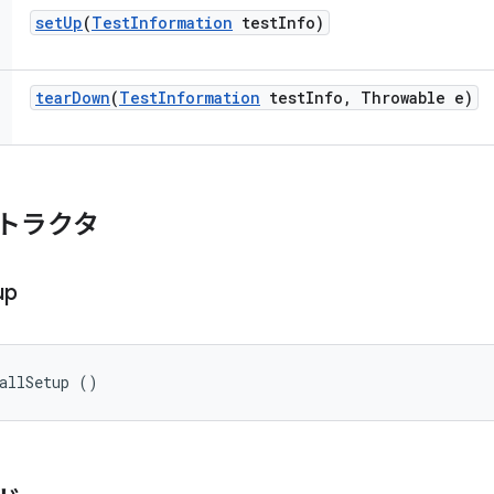
set
Up
(
Test
Information
test
Info)
tear
Down
(
Test
Information
test
Info
,
Throwable e)
トラクタ
up
allSetup ()