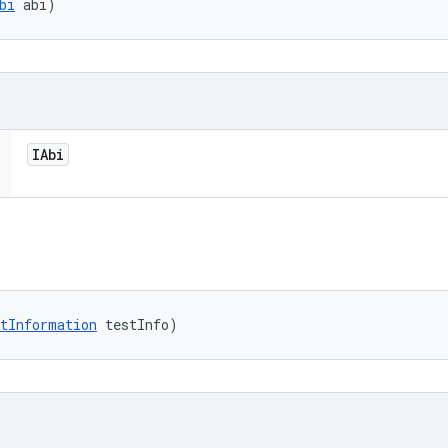
bi
 abi)
IAbi
tInformation
 testInfo)