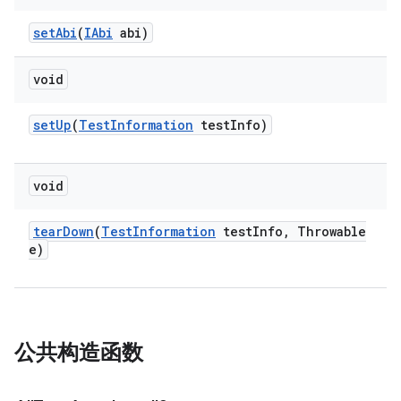
set
Abi
(
IAbi
abi)
void
set
Up
(
Test
Information
test
Info)
void
tear
Down
(
Test
Information
test
Info
,
Throwable
e)
公共构造函数