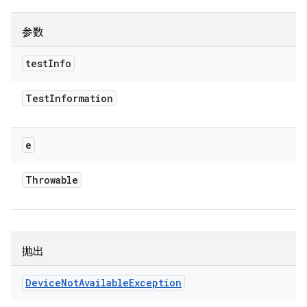
参数
test
Info
Test
Information
e
Throwable
抛出
Device
Not
Available
Exception