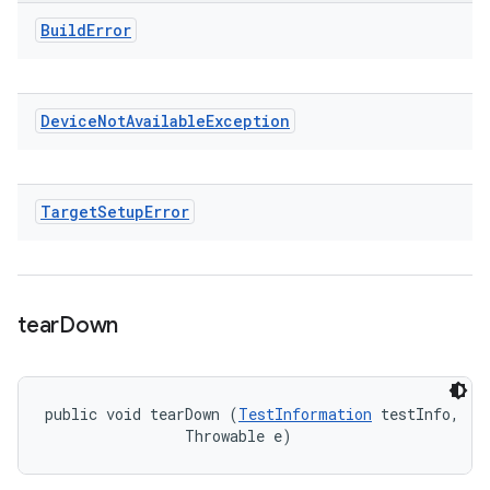
Build
Error
Device
Not
Available
Exception
Target
Setup
Error
tear
Down
public void tearDown (
TestInformation
 testInfo, 

                Throwable e)