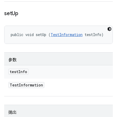
set
Up
public void setUp (
TestInformation
 testInfo)
参数
test
Info
Test
Information
抛出