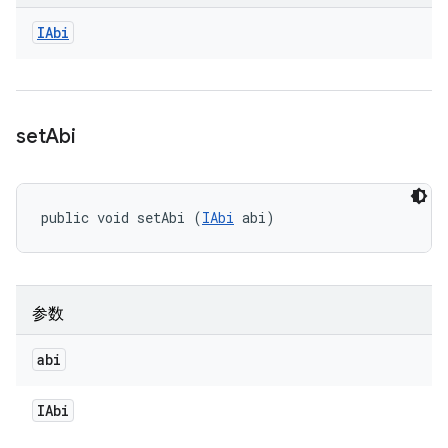
IAbi
set
Abi
public void setAbi (
IAbi
 abi)
参数
abi
IAbi