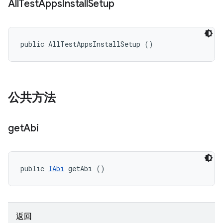
All
Test
Apps
Install
Setup
public AllTestAppsInstallSetup ()
公共方法
get
Abi
public 
IAbi
 getAbi ()
返回