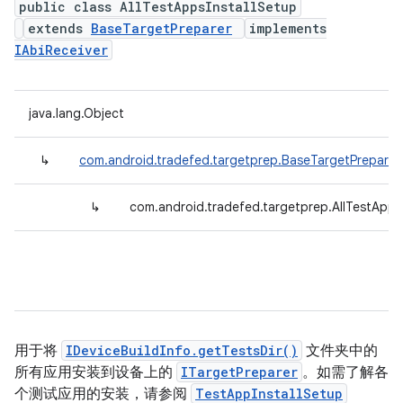
public class AllTestAppsInstallSetup
extends
BaseTargetPreparer
implements
IAbiReceiver
java.lang.Object
↳
com.android.tradefed.targetprep.BaseTargetPreparer
↳
com.android.tradefed.targetprep.AllTestApps
用于将
IDeviceBuildInfo.getTestsDir()
文件夹中的
所有应用安装到设备上的
ITargetPreparer
。如需了解各
个测试应用的安装，请参阅
TestAppInstallSetup