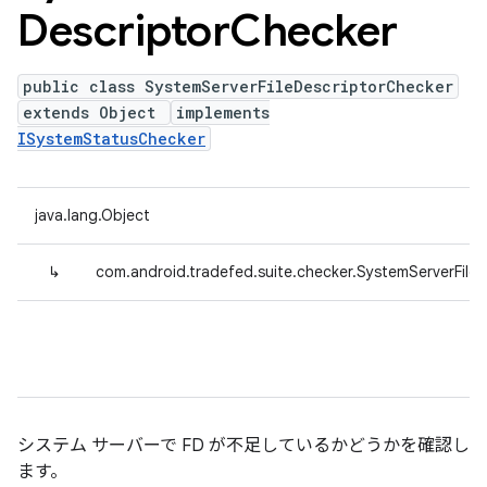
Descriptor
Checker
public class SystemServerFileDescriptorChecker
extends Object
implements
ISystemStatusChecker
java.lang.Object
↳
com.android.tradefed.suite.checker.SystemServerFile
システム サーバーで FD が不足しているかどうかを確認し
ます。