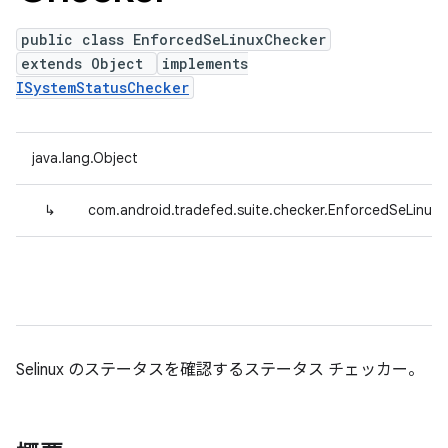
public class EnforcedSeLinuxChecker
extends Object
implements
ISystemStatusChecker
java.lang.Object
↳
com.android.tradefed.suite.checker.EnforcedSeLinux
Selinux のステータスを確認するステータス チェッカー。