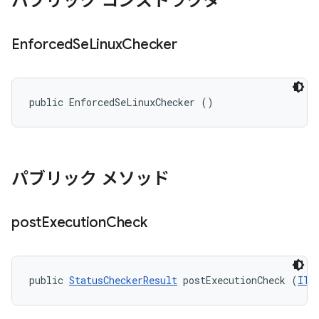
パブリック コンストラクタ
Enforced
Se
Linux
Checker
public EnforcedSeLinuxChecker ()
パブリック メソッド
post
Execution
Check
public 
StatusCheckerResult
 postExecutionCheck (
ITe