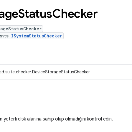
rage
Status
Checker
rageStatusChecker
ents
ISystemStatusChecker
ed.suite.checker.DeviceStorageStatusChecker
in yeterli disk alanına sahip olup olmadığını kontrol edin.