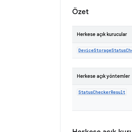
Özet
Herkese açık kurucular
Device
Storage
Status
Ch
Herkese açık yöntemler
Status
Checker
Result