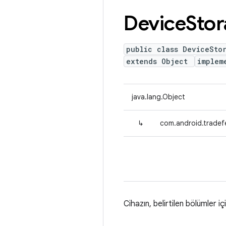
Device
Sto
public class DeviceSto
extends Object
implem
java.lang.Object
↳
com.android.tradef
Cihazın, belirtilen bölümler iç