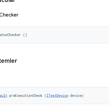
ucular
Checker
atusChecker ()
temler
sult
 preExecutionCheck (
ITestDevice
 device)