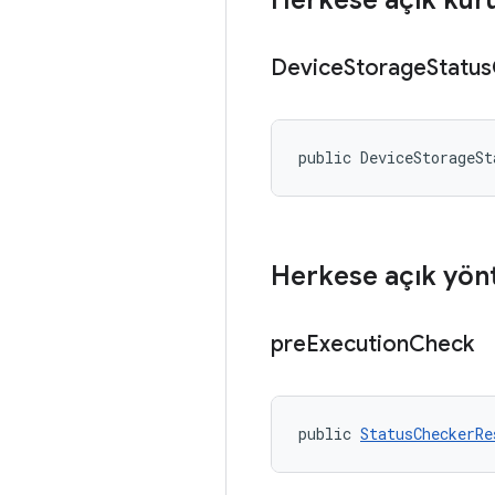
Herkese açık kur
Device
Storage
Status
public DeviceStorageSt
Herkese açık yön
pre
Execution
Check
public 
StatusCheckerRe