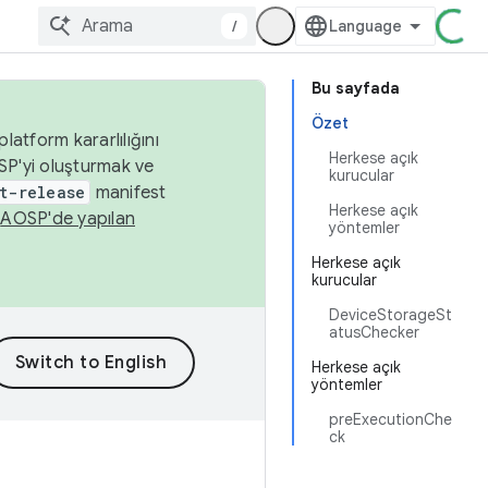
/
Bu sayfada
Özet
latform kararlılığını
Herkese açık
SP'yi oluşturmak ve
kurucular
t-release
manifest
Herkese açık
n
AOSP'de yapılan
yöntemler
Herkese açık
kurucular
DeviceStorageSt
atusChecker
Herkese açık
yöntemler
preExecutionChe
ck