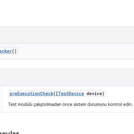
ecker
()
pre
Execution
Check
(
ITest
Device
device)
Test modülü çalıştırılmadan önce sistem durumunu kontrol edin.