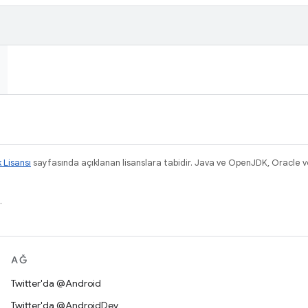
k Lisansı
sayfasında açıklanan lisanslara tabidir. Java ve OpenJDK, Oracle ve/v
.
AĞ
Twitter'da @Android
Twitter'da @AndroidDev