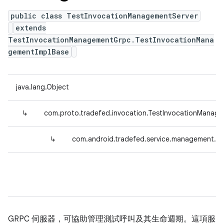
public class TestInvocationManagementServer
extends
TestInvocationManagementGrpc.TestInvocationMana
gementImplBase
java.lang.Object
↳
com.proto.tradefed.invocation.TestInvocationManag
↳
com.android.tradefed.service.management.T
GRPC 伺服器，可協助管理測試呼叫及其生命週期。這項服