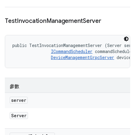
Test
Invocation
Management
Server
public TestInvocationManagementServer (Server serve
ICommandScheduler
 commandScheduler,
DeviceManagementGrpcServer
 deviceR
參數
server
Server