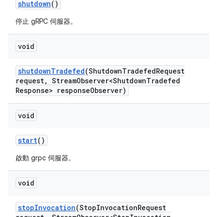
shutdown
()
停止 gRPC 伺服器。
void
shutdown
Tradefed
(Shutdown
Tradefed
Request
request
,
Stream
Observer<Shutdown
Tradefed
Response> response
Observer)
void
start
()
啟動 grpc 伺服器。
void
stop
Invocation
(Stop
Invocation
Request