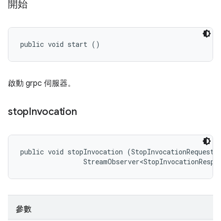
開始
public void start ()
啟動 grpc 伺服器。
stop
Invocation
public void stopInvocation (StopInvocationRequest r
                StreamObserver<StopInvocationRespo
參數