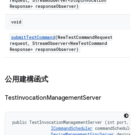
request
,
Stream
Observer<Stop
Invocation
Response> response
Observer)
void
submit
Test
Command
(New
Test
Command
Request
request
,
Stream
Observer<New
Test
Command
Response> response
Observer)
公用建構函式
Test
Invocation
Management
Server
public TestInvocationManagementServer (int port, 

ICommandScheduler
 commandScheduler,
DeviceManagementGrpcServer
 deviceR