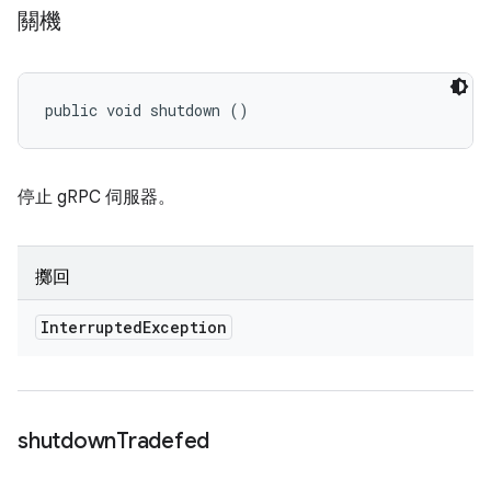
關機
public void shutdown ()
停止 gRPC 伺服器。
擲回
Interrupted
Exception
shutdown
Tradefed