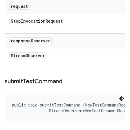
request
Stop
Invocation
Request
response
Observer
Stream
Observer
submit
Test
Command
public void submitTestCommand (NewTestCommandReque
                StreamObserver<NewTestCommandRespo