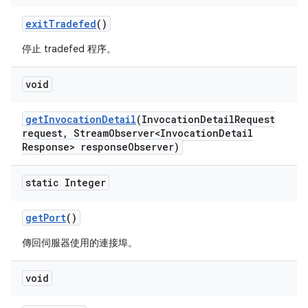
exit
Tradefed
()
停止 tradefed 程序。
void
get
Invocation
Detail
(Invocation
Detail
Request
request
,
Stream
Observer<Invocation
Detail
Response> response
Observer)
static Integer
get
Port
()
傳回伺服器使用的連接埠。
void