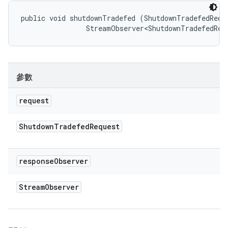
public void shutdownTradefed (ShutdownTradefedReque
                StreamObserver<ShutdownTradefedRes
參數
request
Shutdown
Tradefed
Request
response
Observer
Stream
Observer