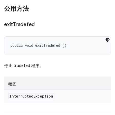
公用方法
exit
Tradefed
public void exitTradefed ()
停止 tradefed 程序。
擲回
Interrupted
Exception