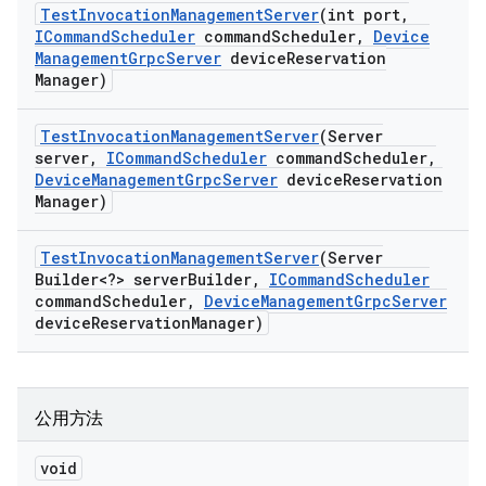
Test
Invocation
Management
Server
(int port
,
ICommand
Scheduler
command
Scheduler
,
Device
Management
Grpc
Server
device
Reservation
Manager)
Test
Invocation
Management
Server
(Server
server
,
ICommand
Scheduler
command
Scheduler
,
Device
Management
Grpc
Server
device
Reservation
Manager)
Test
Invocation
Management
Server
(Server
Builder<?> server
Builder
,
ICommand
Scheduler
command
Scheduler
,
Device
Management
Grpc
Server
device
Reservation
Manager)
公用方法
void