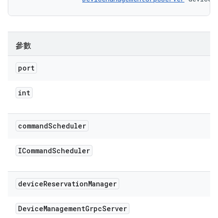
參數
port
int
command
Scheduler
ICommand
Scheduler
device
Reservation
Manager
Device
Management
Grpc
Server