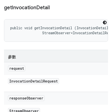
get
Invocation
Detail
public void getInvocationDetail (InvocationDetailRe
                StreamObserver<InvocationDetailRes
參數
request
Invocation
Detail
Request
response
Observer
Stream
Observer