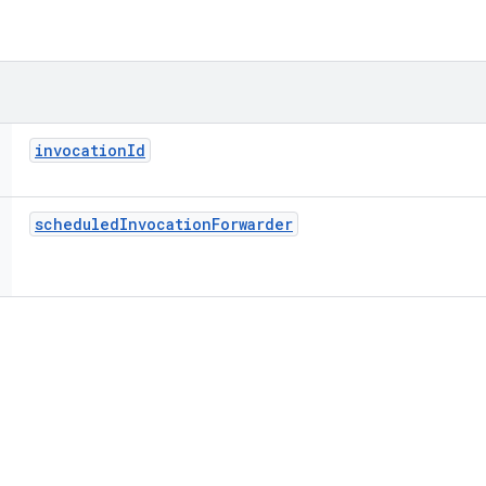
invocation
Id
scheduled
Invocation
Forwarder