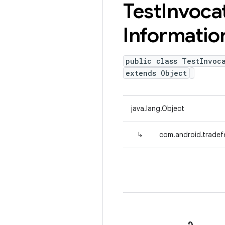
Test
Invoca
Informatio
public class TestInvoc
extends Object
java.lang.Object
↳
com.android.tradef