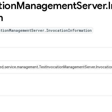
tion
Management
Server
.
n
ationManagementServer.InvocationInformation
ed.service.management.TestInvocationManagementServer.Invocatio