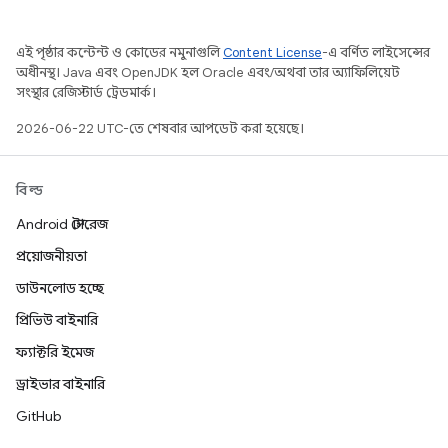
এই পৃষ্ঠার কন্টেন্ট ও কোডের নমুনাগুলি
Content License
-এ বর্ণিত লাইসেন্সের
অধীনস্থ। Java এবং OpenJDK হল Oracle এবং/অথবা তার অ্যাফিলিয়েট
সংস্থার রেজিস্টার্ড ট্রেডমার্ক।
2026-06-22 UTC-তে শেষবার আপডেট করা হয়েছে।
বিল্ড
Android স্টোরেজ
প্রয়োজনীয়তা
ডাউনলোড হচ্ছে
প্রিভিউ বাইনারি
ফ্যাক্টরি ইমেজ
ড্রাইভার বাইনারি
GitHub