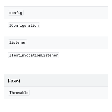
config
IConfiguration
listener
ITest
Invocation
Listener
নিক্ষেপ
Throwable