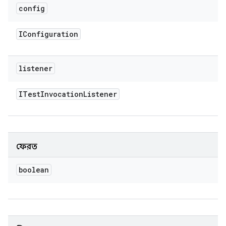
config
IConfiguration
listener
ITest
Invocation
Listener
ফেরত
boolean