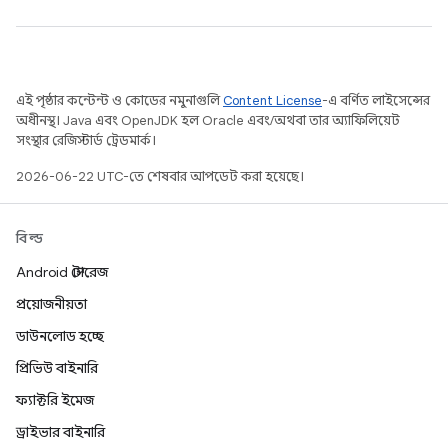
এই পৃষ্ঠার কন্টেন্ট ও কোডের নমুনাগুলি
Content License
-এ বর্ণিত লাইসেন্সের
অধীনস্থ। Java এবং OpenJDK হল Oracle এবং/অথবা তার অ্যাফিলিয়েট
সংস্থার রেজিস্টার্ড ট্রেডমার্ক।
2026-06-22 UTC-তে শেষবার আপডেট করা হয়েছে।
বিল্ড
Android স্টোরেজ
প্রয়োজনীয়তা
ডাউনলোড হচ্ছে
প্রিভিউ বাইনারি
ফ্যাক্টরি ইমেজ
ড্রাইভার বাইনারি