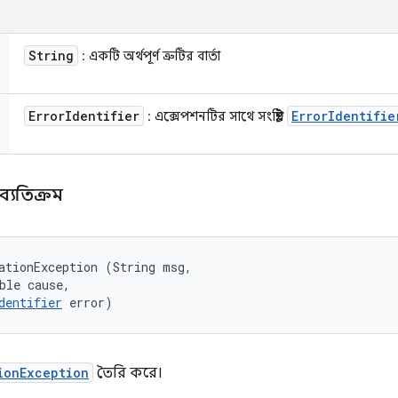
String
: একটি অর্থপূর্ণ ত্রুটির বার্তা
Error
Identifier
Error
Identifie
: এক্সেপশনটির সাথে সংশ্লিষ্ট
ব্যতিক্রম
ationException (String msg, 

ble cause, 

dentifier
 error)
ionException
তৈরি করে।