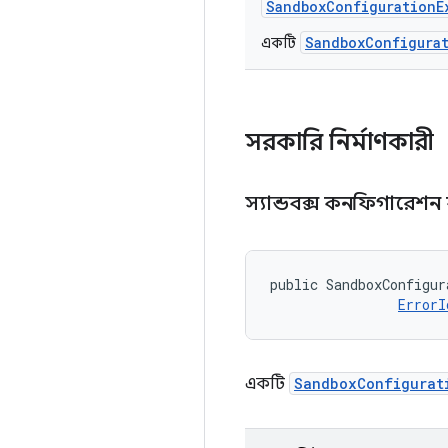
Sandbox
Configuration
E
SandboxConfigura
একটি
সরকারি নির্মাণকারী
স্যান্ডবক্স কনফিগারেশন 
public SandboxConfigur
ErrorI
একটি
SandboxConfigurat