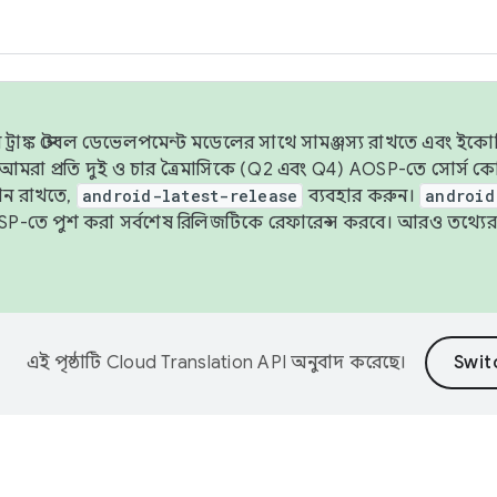
াঙ্ক স্টেবল ডেভেলপমেন্ট মডেলের সাথে সামঞ্জস্য রাখতে এবং ইকোসিস্ট
ে, আমরা প্রতি দুই ও চার ত্রৈমাসিকে (Q2 এবং Q4) AOSP-তে সোর্স
ান রাখতে,
android-latest-release
ব্যবহার করুন।
android
বদা AOSP-তে পুশ করা সর্বশেষ রিলিজটিকে রেফারেন্স করবে। আরও তথ্যের
এই পৃষ্ঠাটি
Cloud Translation API
অনুবাদ করেছে।