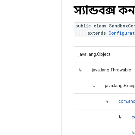
স্যান্ডবক্স 
public class SandboxCo
extends
Configurat
java.lang.Object
↳
java.lang.Throwable
↳
java.lang.Exce
↳
com.and
↳
c