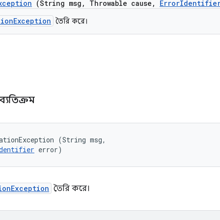
xception
(String msg
,
Throwable cause
,
Error
Identifie
tionException
তৈরি করে।
ব্যতিক্রম
ationException (String msg, 

dentifier
 error)
ionException
তৈরি করে।