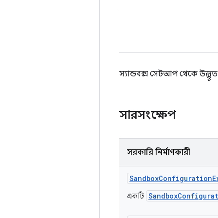
স্যান্ডবক্স সেটআপ থেকে উদ্ভ
সারসংক্ষেপ
সরকারি নির্মাণকারী
Sandbox
Configuration
E
SandboxConfigura
একটি