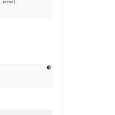
r
error)