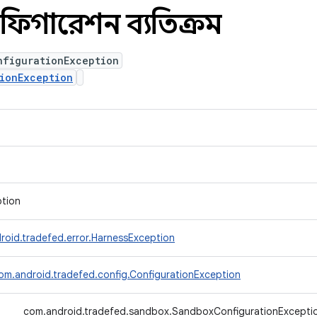
কনফিগারেশন ব্যতিক্রম
nfigurationException
ionException
ption
roid.tradefed.error.HarnessException
om.android.tradefed.config.ConfigurationException
↳
com.android.tradefed.sandbox.SandboxConfigurationExcepti