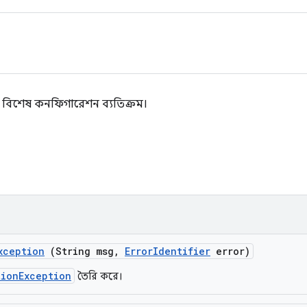
ূত বিশেষ কনফিগারেশন ব্যতিক্রম।
xception
(String msg
,
Error
Identifier
error)
tionException
তৈরি করে।