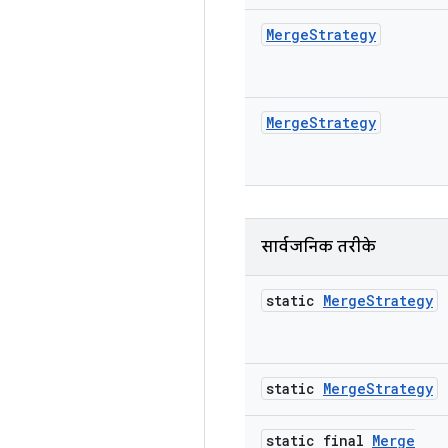
Merge
Strategy
Merge
Strategy
सार्वजनिक तरीके
static
Merge
Strategy
static
Merge
Strategy
static final
Merge