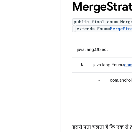
Merge
Stra
public final enum Merg
extends Enum<
MergeStr
java.lang.Object
↳
java.lang.Enum<
com
↳
com.androi
इससे पता चलता है कि एक से ज़