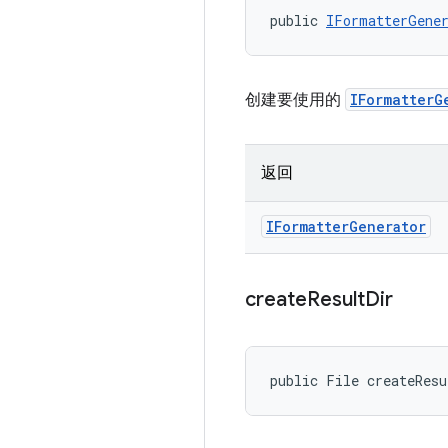
public 
IFormatterGene
创建要使用的
IFormatterG
返回
IFormatter
Generator
create
Result
Dir
public File createRes