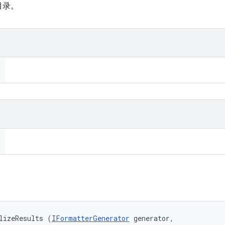
目录。
lizeResults (
IFormatterGenerator
 generator, 
