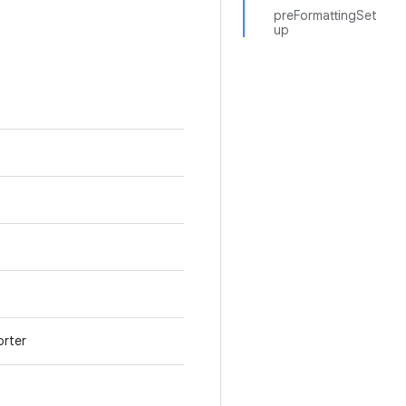
preFormattingSet
up
orter