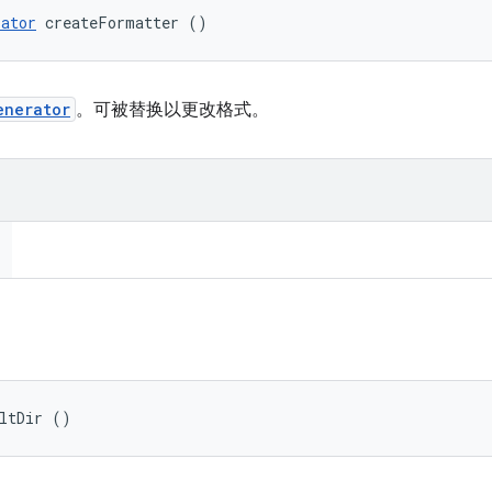
rator
 createFormatter ()
enerator
。可被替换以更改格式。
ultDir ()