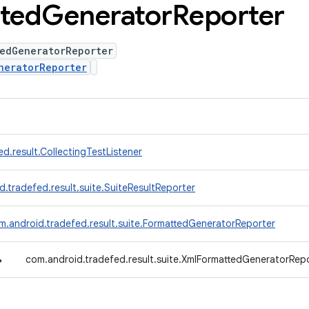
ted
Generator
Reporter
tedGeneratorReporter
neratorReporter
d.result.CollectingTestListener
.tradefed.result.suite.SuiteResultReporter
m.android.tradefed.result.suite.FormattedGeneratorReporter
↳
com.android.tradefed.result.suite.XmlFormattedGeneratorRep