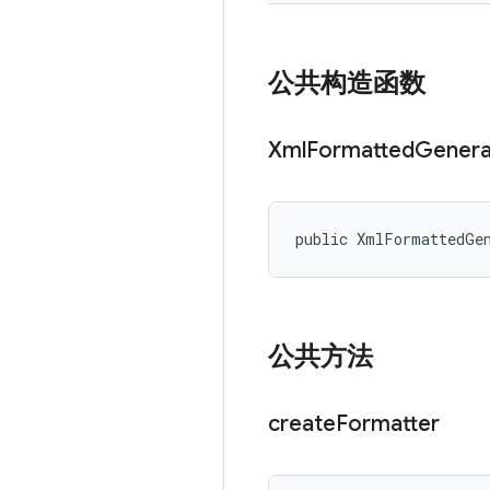
公共构造函数
Xml
Formatted
Genera
public XmlFormattedGe
公共方法
create
Formatter