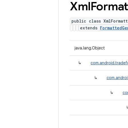
Xml
Format
public class XmlFormat
extends
FormattedGe
java.lang.Object
↳
com.android.tradefe
↳
com.android
↳
co