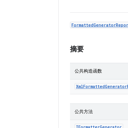
FormattedGeneratorRepo
摘要
公共构造函数
Xml
Formatted
Generator
公共方法
IFormatter
Generator