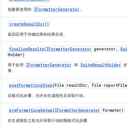
IFormatterGenerator
创建要使用的
。
create
Result
Dir
()
返回应用于存储结果的结果目录。
finalize
Results
(
IFormatter
Generator
generator
,
Su
Holder)
IFormatterGenerator
SuiteResultHolder
用于处理
和
的
果。
post
Formatting
Step
(File result
Dir
,
File report
Fil
后格式化步骤，允许在生成报告后采取行动。
pre
Formatting
Setup
(
IFormatter
Generator
formater)
在生成报告之前允许采取行动的预格式化步骤。