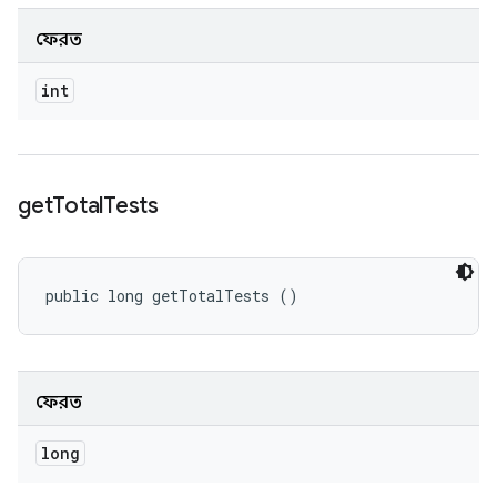
ফেরত
int
get
Total
Tests
public long getTotalTests ()
ফেরত
long