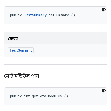
public 
TestSummary
 getSummary ()
ফেরত
Test
Summary
মোট মডিউল পান
public int getTotalModules ()