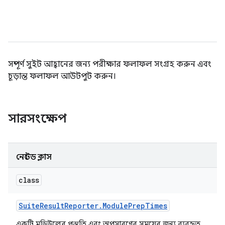
সম্পূর্ণ সুইট আহ্বানের জন্য পরীক্ষার ফলাফল সংগ্রহ করুন এবং
চূড়ান্ত ফলাফল আউটপুট করুন।
সারসংক্ষেপ
নেস্টেড ক্লাস
class
Suite
Result
Reporter
.
Module
Prep
Times
একটি মডিউলের প্রস্তুতি এবং অপসারণের সময়ের জন্য ব্যবহৃত