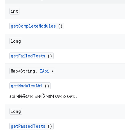
int
get
Complete
Modules
()
long
get
Failed
Tests
()
Map<String
,
IAbi
>
get
Modules
Abi
()
abi মডিউলের একটি ম্যাপ ফেরত দেয়:
.
long
get
Passed
Tests
()