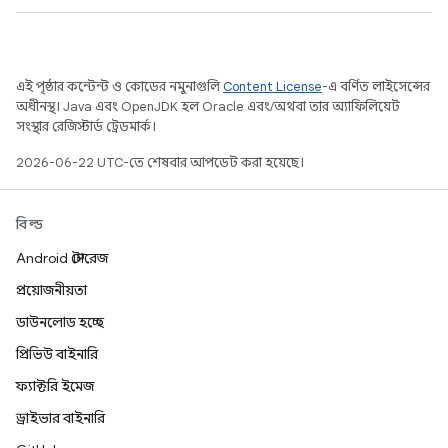
এই পৃষ্ঠার কন্টেন্ট ও কোডের নমুনাগুলি
Content License
-এ বর্ণিত লাইসেন্সের
অধীনস্থ। Java এবং OpenJDK হল Oracle এবং/অথবা তার অ্যাফিলিয়েট
সংস্থার রেজিস্টার্ড ট্রেডমার্ক।
2026-06-22 UTC-তে শেষবার আপডেট করা হয়েছে।
বিল্ড
Android স্টোরেজ
প্রয়োজনীয়তা
ডাউনলোড হচ্ছে
প্রিভিউ বাইনারি
ফ্যাক্টরি ইমেজ
ড্রাইভার বাইনারি