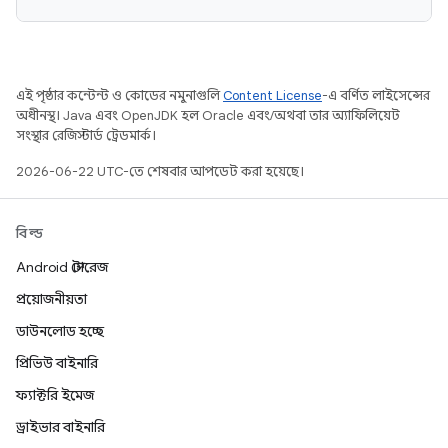
এই পৃষ্ঠার কন্টেন্ট ও কোডের নমুনাগুলি
Content License
-এ বর্ণিত লাইসেন্সের
অধীনস্থ। Java এবং OpenJDK হল Oracle এবং/অথবা তার অ্যাফিলিয়েট
সংস্থার রেজিস্টার্ড ট্রেডমার্ক।
2026-06-22 UTC-তে শেষবার আপডেট করা হয়েছে।
বিল্ড
Android স্টোরেজ
প্রয়োজনীয়তা
ডাউনলোড হচ্ছে
প্রিভিউ বাইনারি
ফ্যাক্টরি ইমেজ
ড্রাইভার বাইনারি