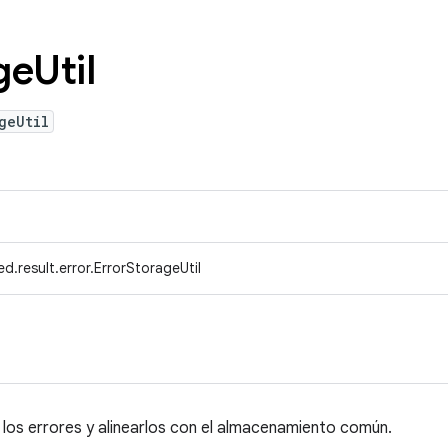
ge
Util
geUtil
d.result.error.ErrorStorageUtil
r los errores y alinearlos con el almacenamiento común.