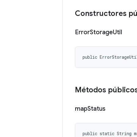
Constructores pú
Error
Storage
Util
public ErrorStorageUti
Métodos público
map
Status
public static String m