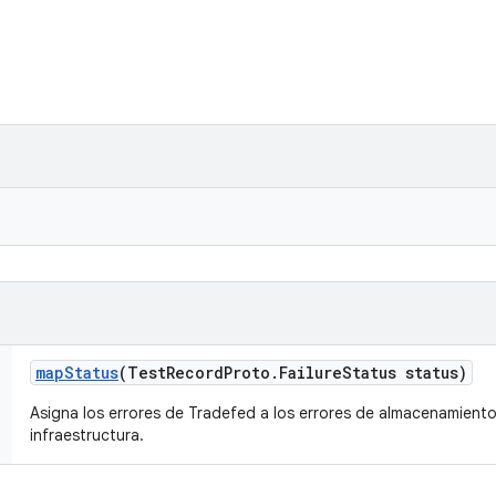
map
Status
(Test
Record
Proto
.
Failure
Status status)
Asigna los errores de Tradefed a los errores de almacenamien
infraestructura.