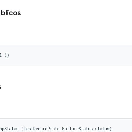
blicos
l ()
s
apStatus (TestRecordProto.FailureStatus status)