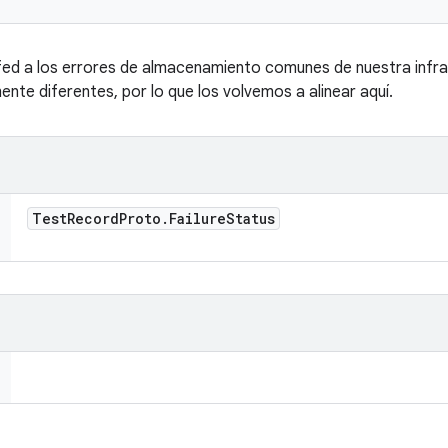
fed a los errores de almacenamiento comunes de nuestra infrae
nte diferentes, por lo que los volvemos a alinear aquí.
Test
Record
Proto
.
Failure
Status