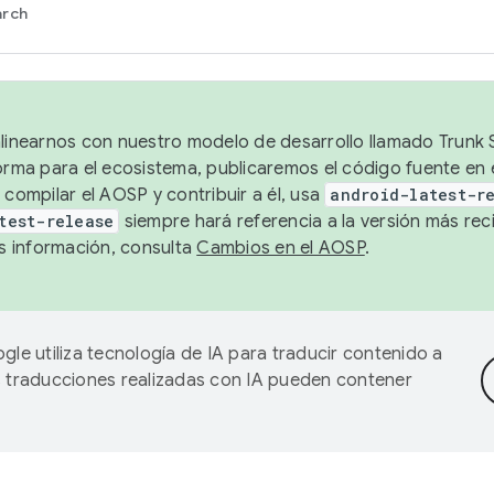
arch
alinearnos con nuestro modelo de desarrollo llamado Trunk S
forma para el ecosistema, publicaremos el código fuente en
 compilar el AOSP y contribuir a él, usa
android-latest-r
test-release
siempre hará referencia a la versión más reci
 información, consulta
Cambios en el AOSP
.
gle utiliza tecnología de IA para traducir contenido a
as traducciones realizadas con IA pueden contener