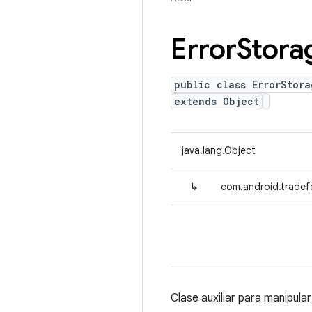
Error
Stora
public class ErrorStora
extends Object
java.lang.Object
↳
com.android.tradefe
Clase auxiliar para manipula