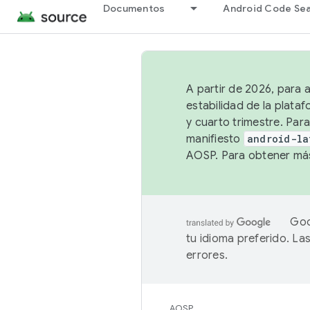
Documentos
Android Code Se
A partir de 2026, para 
estabilidad de la plata
y cuarto trimestre. Para
manifiesto
android-la
AOSP. Para obtener más
Goo
tu idioma preferido. L
errores.
AOSP