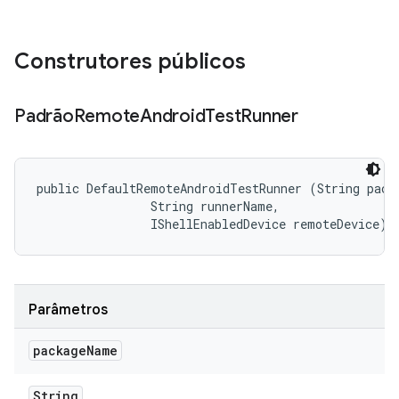
Construtores públicos
Padrão
Remote
Android
Test
Runner
public DefaultRemoteAndroidTestRunner (String packa
                String runnerName, 

                IShellEnabledDevice remoteDevice)
Parâmetros
package
Name
String