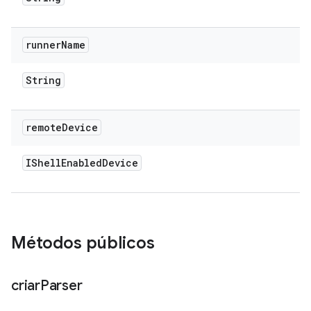
runner
Name
String
remote
Device
IShell
Enabled
Device
Métodos públicos
criar
Parser