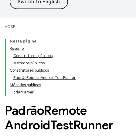
AOSP
Nesta página
Resumo
Construtores públicos
Métodos públicos
Construtores públicos
PadrãoRemoteAndroidTestRunner
Métodos públicos
criarParser
Padrão
Remote
Android
Test
Runner