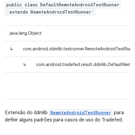
public class DefaultRemoteAndroidTestRunner
extends RemoteAndroidTestRunner
java.lang.Object
↳
com.android.ddmlib.testrunner.RemoteAndroidTestRunn
↳
com.android.tradefed.result.ddmlib.DefaultRemo
Extensão do ddmlib
RemoteAndroidTestRunner
para
definir alguns padrões para casos de uso do Tradefed.