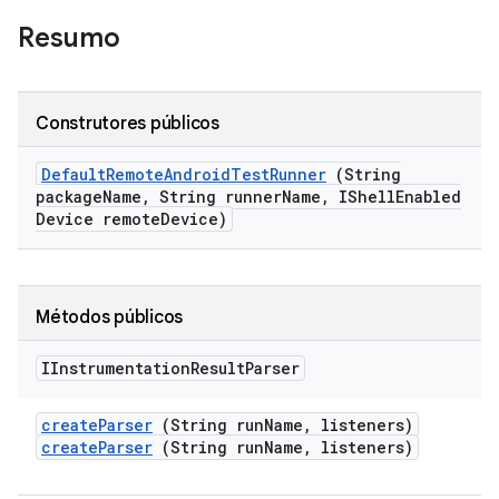
Resumo
Construtores públicos
Default
Remote
Android
Test
Runner
(String
package
Name
,
String runner
Name
,
IShell
Enabled
Device remote
Device)
Métodos públicos
IInstrumentation
Result
Parser
create
Parser
(String run
Name
,
listeners)
createParser
(String runName, listeners)