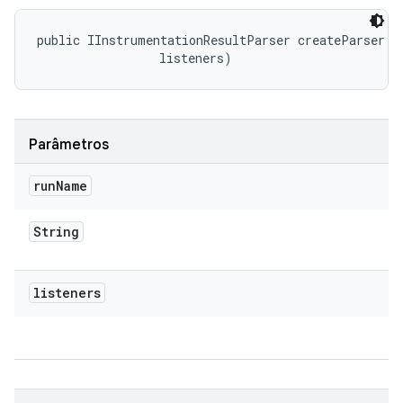
public IInstrumentationResultParser createParser (S
 listeners)
Parâmetros
run
Name
String
listeners