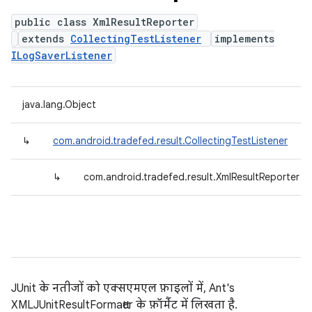
public class XmlResultReporter
extends
CollectingTestListener
implements
ILogSaverListener
java.lang.Object
↳
com.android.tradefed.result.CollectingTestListener
↳
com.android.tradefed.result.XmlResultReporter
JUnit के नतीजों को एक्सएमएल फ़ाइलों में, Ant's
XMLJUnitResultFormatter के फ़ॉर्मैट में लिखता है.