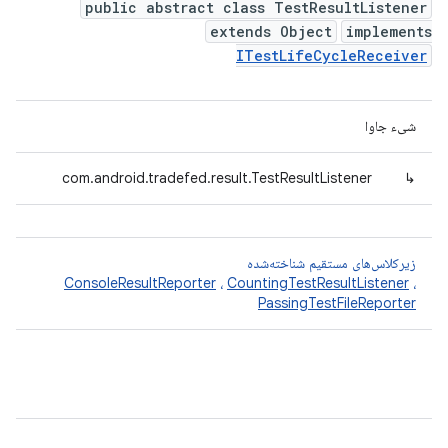
public abstract class TestResultListener
extends Object
implements
ITestLifeCycleReceiver
شیء جاوا
com.android.tradefed.result.TestResultListener
↳
زیرکلاس‌های مستقیم شناخته‌شده
ConsoleResultReporter
،
CountingTestResultListener
،
PassingTestFileReporter