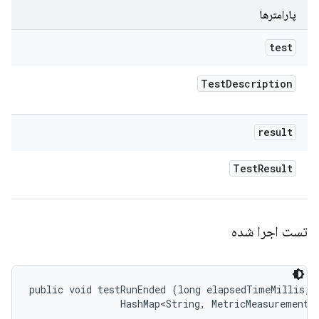
پارامترها
test
Test
Description
result
Test
Result
تست اجرا شده
public void testRunEnded (long elapsedTimeMillis, 

                HashMap<String, MetricMeasurement.