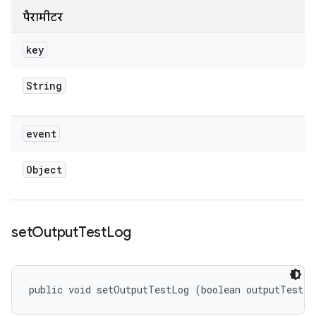
पैरामीटर
key
String
event
Object
set
Output
Test
Log
public void setOutputTestLog (boolean outputTestLo