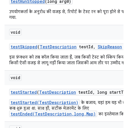
test
Run
Stopped
(long arg0)
उपयोगकर्ता के अनुरोध की वजह से, रिपोर्ट के टेस्ट रन को पूरा होने से पह
गया.
void
test
Skipped
(
Test
Description
test
Id
,
Skip
Reason
re
इस फ़ंक्शन को तब कॉल किया जाता है, जब किसी टेस्ट को स्किप किया 
किसी ऐसी वजह से लागू नहीं किया जाता जिसकी आम तौर पर उम्मीद नहीं
void
test
Started
(
Test
Description
test
Id
,
long start
Ti
testStarted(TestDescription)
के बजाय, यहां हम यह भी बताते
कब शुरू हुआ था. साथ ही, सटीक मेज़रमेंट के लिए
testEnded(TestDescription,long,Map)
का इस्तेमाल किया 