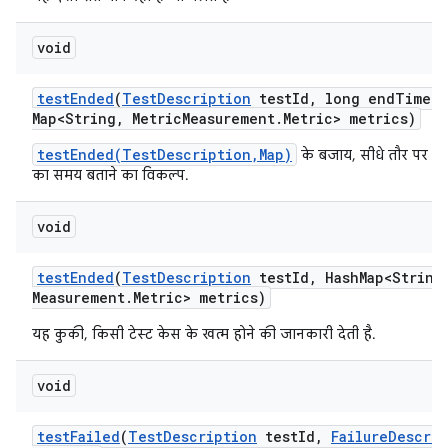
void
test
Ended
(
Test
Description
test
Id
,
long end
Time
,
Map<String
,
Metric
Measurement
.
Metric> metrics)
testEnded(TestDescription,Map)
के बजाय, सीधे तौर पर इवे
का समय बताने का विकल्प.
void
test
Ended
(
Test
Description
test
Id
,
Hash
Map<String
Measurement
.
Metric> metrics)
यह कुकी, किसी टेस्ट केस के खत्म होने की जानकारी देती है.
void
test
Failed
(
Test
Description
test
Id
,
Failure
Descrip