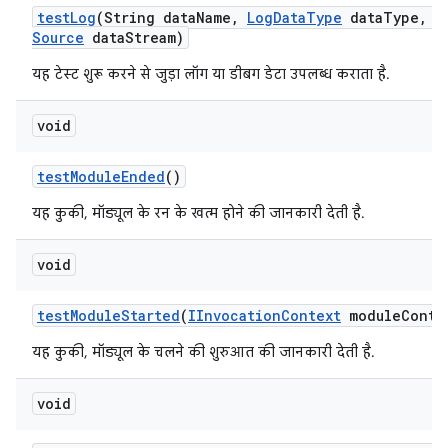
test
Log
(String data
Name
,
Log
Data
Type
data
Type
,
I
Source
data
Stream)
यह टेस्ट शुरू करने से जुड़ा लॉग या डीबग डेटा उपलब्ध कराता है.
void
test
Module
Ended
()
यह कुकी, मॉड्यूल के रन के खत्म होने की जानकारी देती है.
void
test
Module
Started
(
IInvocation
Context
module
Conte
यह कुकी, मॉड्यूल के चलने की शुरुआत की जानकारी देती है.
void