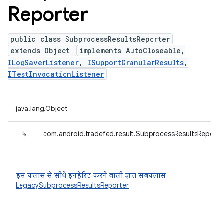
Reporter
public class SubprocessResultsReporter
extends Object
implements AutoCloseable,
ILogSaverListener
,
ISupportGranularResults
,
ITestInvocationListener
java.lang.Object
↳
com.android.tradefed.result.SubprocessResultsReport
इस क्लास से सीधे इनहेरिट करने वाली ज्ञात सबक्लास
LegacySubprocessResultsReporter