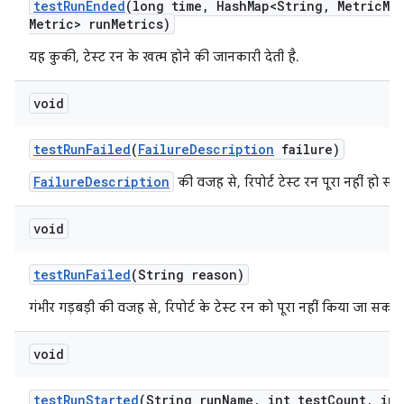
test
Run
Ended
(long time
,
Hash
Map<String
,
Metric
Me
Metric> run
Metrics)
यह कुकी, टेस्ट रन के खत्म होने की जानकारी देती है.
void
test
Run
Failed
(
Failure
Description
failure)
FailureDescription
की वजह से, रिपोर्ट टेस्ट रन पूरा नहीं हो सक
void
test
Run
Failed
(String reason)
गंभीर गड़बड़ी की वजह से, रिपोर्ट के टेस्ट रन को पूरा नहीं किया जा सका.
void
test
Run
Started
(String run
Name
,
int test
Count
,
int