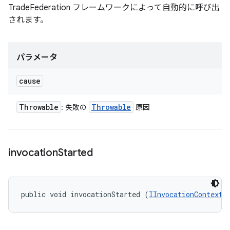
TradeFederation フレームワークによって自動的に呼び出
されます。
パラメータ
cause
Throwable
Throwable
: 失敗の
原因
invocation
Started
public void invocationStarted (
IInvocationContext
 