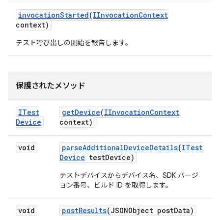
invocation
Started
(
IInvocation
Context
context)
テスト呼び出しの開始を報告します。
保護されたメソッド
ITest
get
Device
(
IInvocation
Context
Device
context)
void
parse
Additional
Device
Details
(
ITest
Device
test
Device)
テストデバイスからデバイス名、SDK バージ
ョン番号、ビルド ID を取得します。
void
post
Results
(JSONObject post
Data)