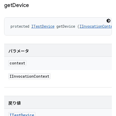
get
Device
protected 
ITestDevice
 getDevice (
IInvocationContex
パラメータ
context
IInvocation
Context
戻り値
ITest
Device