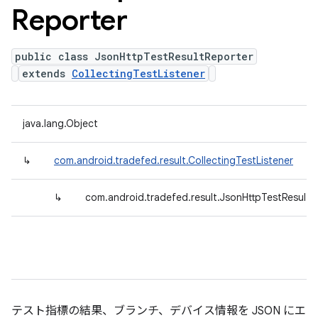
Reporter
public class JsonHttpTestResultReporter
extends
CollectingTestListener
java.lang.Object
↳
com.android.tradefed.result.CollectingTestListener
↳
com.android.tradefed.result.JsonHttpTestResultR
テスト指標の結果、ブランチ、デバイス情報を JSON にエ