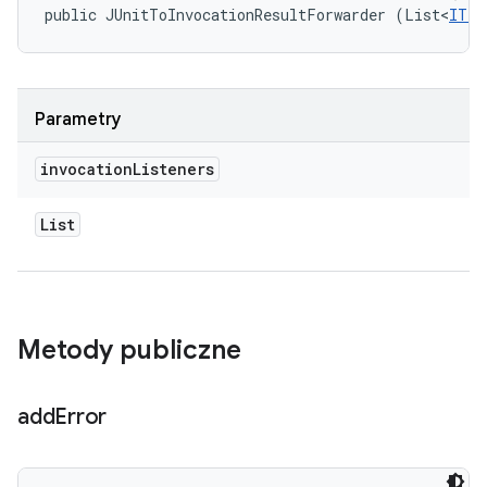
public JUnitToInvocationResultForwarder (List<
ITes
Parametry
invocation
Listeners
List
Metody publiczne
add
Error