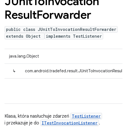
JUnit
To
Invocation
Result
Forwarder
public class JUnitToInvocationResultForwarder
extends Object
implements TestListener
java.lang.Object
↳
com.android.tradefed.result.JUnitToInvocationResultF
Klasa, która nasłuchuje zdarzeń
TestListener
i przekazuje je do
ITestInvocationListener
.