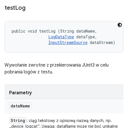
test
Log
public void testLog (String dataName, 

LogDataType
 dataType, 

InputStreamSource
 dataStream)
Wywołanie zwrotne z przekierowania JUnit3 w celu
pobrania logów z testu.
Parametry
data
Name
String
: ciąg tekstowy z opisową nazwą danych, np.
„device_logcat”. Uwaga: dataName może nie być unikalne