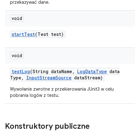
przekazywać dane.
void
start
Test
(Test test)
void
test
Log
(String data
Name
,
Log
Data
Type
data
Type
,
Input
Stream
Source
data
Stream)
Wywołanie zwrotne z przekierowania JUnit3 w celu
pobrania logów z testu.
Konstruktory publiczne