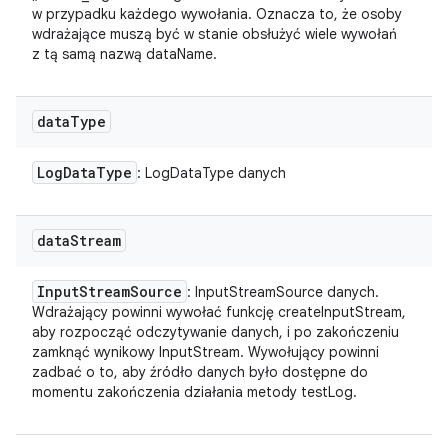
w przypadku każdego wywołania. Oznacza to, że osoby
wdrażające muszą być w stanie obsłużyć wiele wywołań
z tą samą nazwą dataName.
data
Type
Log
Data
Type
: LogDataType danych
data
Stream
Input
Stream
Source
: InputStreamSource danych.
Wdrażający powinni wywołać funkcję createInputStream,
aby rozpocząć odczytywanie danych, i po zakończeniu
zamknąć wynikowy InputStream. Wywołujący powinni
zadbać o to, aby źródło danych było dostępne do
momentu zakończenia działania metody testLog.