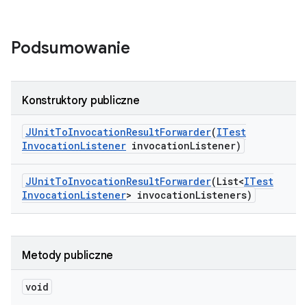
Podsumowanie
Konstruktory publiczne
JUnit
To
Invocation
Result
Forwarder
(
ITest
Invocation
Listener
invocation
Listener)
JUnit
To
Invocation
Result
Forwarder
(List<
ITest
Invocation
Listener
> invocation
Listeners)
Metody publiczne
void