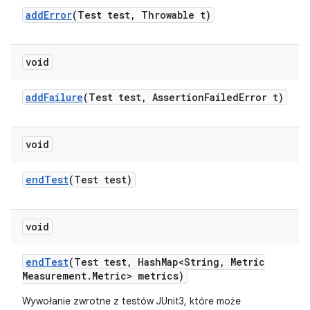
add
Error
(Test test
,
Throwable t)
void
add
Failure
(Test test
,
Assertion
Failed
Error t)
void
end
Test
(Test test)
void
end
Test
(Test test
,
Hash
Map<String
,
Metric
Measurement
.
Metric> metrics)
Wywołanie zwrotne z testów JUnit3, które może