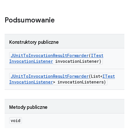
Podsumowanie
Konstruktory publiczne
JUnit
To
Invocation
Result
Forwarder
(
ITest
Invocation
Listener
invocation
Listener)
JUnit
To
Invocation
Result
Forwarder
(List<
ITest
Invocation
Listener
> invocation
Listeners)
Metody publiczne
void