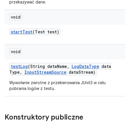
przekazywać dane.
void
start
Test
(Test test)
void
test
Log
(String data
Name
,
Log
Data
Type
data
Type
,
Input
Stream
Source
data
Stream)
Wywołanie zwrotne z przekierowania JUnit3 w celu
pobrania logów z testu.
Konstruktory publiczne