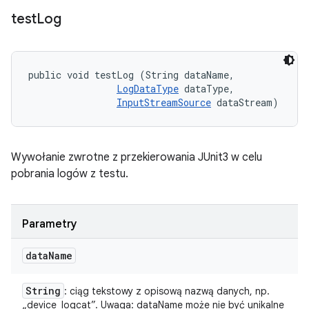
test
Log
public void testLog (String dataName, 

LogDataType
 dataType, 

InputStreamSource
 dataStream)
Wywołanie zwrotne z przekierowania JUnit3 w celu
pobrania logów z testu.
Parametry
data
Name
String
: ciąg tekstowy z opisową nazwą danych, np.
„device_logcat”. Uwaga: dataName może nie być unikalne