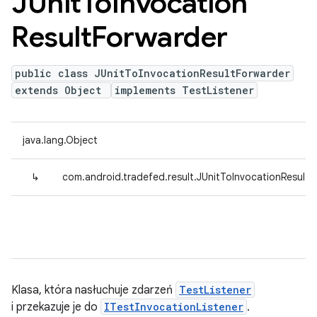
JUnit
To
Invocation
Result
Forwarder
public class JUnitToInvocationResultForwarder
extends Object
implements TestListener
java.lang.Object
↳
com.android.tradefed.result.JUnitToInvocationResultF
Klasa, która nasłuchuje zdarzeń
TestListener
i przekazuje je do
ITestInvocationListener
.