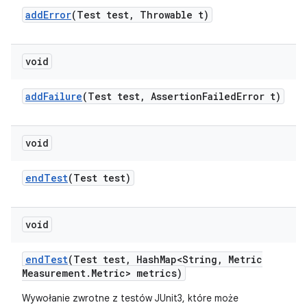
add
Error
(Test test
,
Throwable t)
void
add
Failure
(Test test
,
Assertion
Failed
Error t)
void
end
Test
(Test test)
void
end
Test
(Test test
,
Hash
Map<String
,
Metric
Measurement
.
Metric> metrics)
Wywołanie zwrotne z testów JUnit3, które może