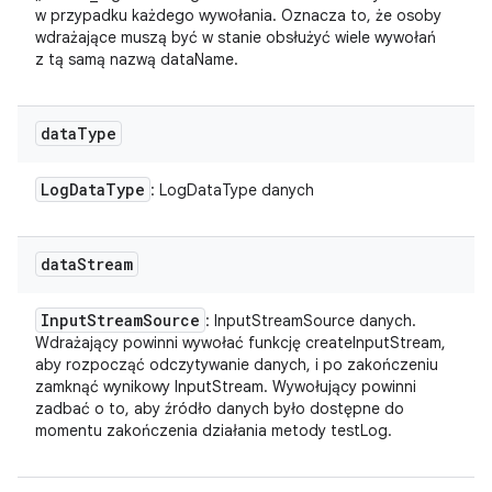
w przypadku każdego wywołania. Oznacza to, że osoby
wdrażające muszą być w stanie obsłużyć wiele wywołań
z tą samą nazwą dataName.
data
Type
Log
Data
Type
: LogDataType danych
data
Stream
Input
Stream
Source
: InputStreamSource danych.
Wdrażający powinni wywołać funkcję createInputStream,
aby rozpocząć odczytywanie danych, i po zakończeniu
zamknąć wynikowy InputStream. Wywołujący powinni
zadbać o to, aby źródło danych było dostępne do
momentu zakończenia działania metody testLog.