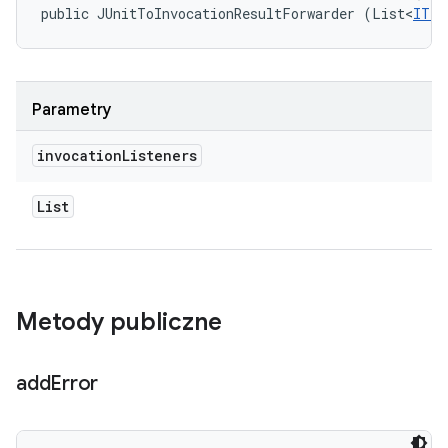
public JUnitToInvocationResultForwarder (List<
ITes
Parametry
invocation
Listeners
List
Metody publiczne
add
Error