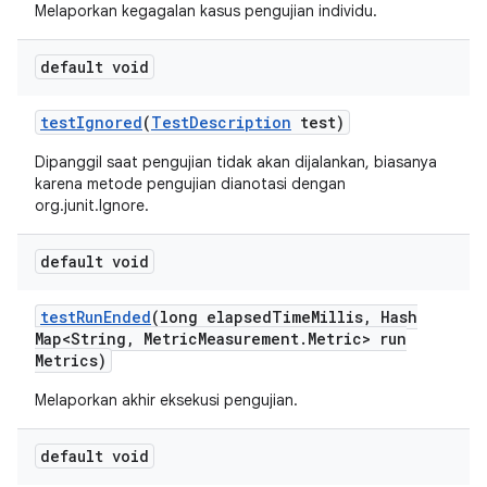
Melaporkan kegagalan kasus pengujian individu.
default void
test
Ignored
(
Test
Description
test)
Dipanggil saat pengujian tidak akan dijalankan, biasanya
karena metode pengujian dianotasi dengan
org.junit.Ignore.
default void
test
Run
Ended
(long elapsed
Time
Millis
,
Hash
Map<String
,
Metric
Measurement
.
Metric> run
Metrics)
Melaporkan akhir eksekusi pengujian.
default void