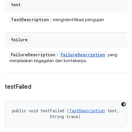
test
Test
Description
: mengidentifikasi pengujian
failure
Failure
Description
Failure
Description
:
yang
menjelaskan kegagalan dan konteksnya.
test
Failed
public void testFailed (
TestDescription
 test, 

                String trace)