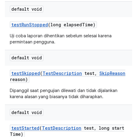
default void
test
Run
Stopped
(long elapsed
Time)
Uji coba laporan dihentikan sebelum selesai karena
permintaan pengguna.
default void
test
Skipped
(
Test
Description
test
,
Skip
Reason
reason)
Dipanggil saat pengujian dilewati dan tidak dijalankan
karena alasan yang biasanya tidak diharapkan.
default void
test
Started
(
Test
Description
test
,
long start
Time)