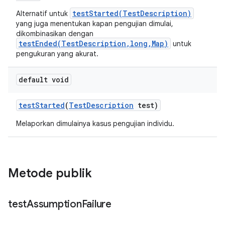
testStarted(TestDescription)
Alternatif untuk
yang juga menentukan kapan pengujian dimulai,
dikombinasikan dengan
testEnded(TestDescription,long,Map)
untuk
pengukuran yang akurat.
default void
test
Started
(
Test
Description
test)
Melaporkan dimulainya kasus pengujian individu.
Metode publik
test
Assumption
Failure