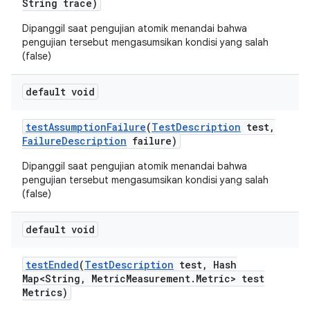
String trace)
Dipanggil saat pengujian atomik menandai bahwa
pengujian tersebut mengasumsikan kondisi yang salah
(false)
default void
test
Assumption
Failure
(
Test
Description
test
,
Failure
Description
failure)
Dipanggil saat pengujian atomik menandai bahwa
pengujian tersebut mengasumsikan kondisi yang salah
(false)
default void
test
Ended
(
Test
Description
test
,
Hash
Map<String
,
Metric
Measurement
.
Metric> test
Metrics)