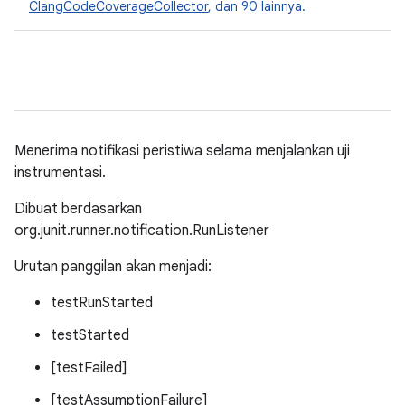
ClangCodeCoverageCollector
, dan 90 lainnya.
Menerima notifikasi peristiwa selama menjalankan uji
instrumentasi.
Dibuat berdasarkan
org.junit.runner.notification.RunListener
Urutan panggilan akan menjadi:
testRunStarted
testStarted
[testFailed]
[testAssumptionFailure]