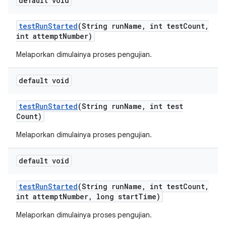
default void
test
Run
Started
(String run
Name
,
int test
Count
,
int attempt
Number)
Melaporkan dimulainya proses pengujian.
default void
test
Run
Started
(String run
Name
,
int test
Count)
Melaporkan dimulainya proses pengujian.
default void
test
Run
Started
(String run
Name
,
int test
Count
,
int attempt
Number
,
long start
Time)
Melaporkan dimulainya proses pengujian.