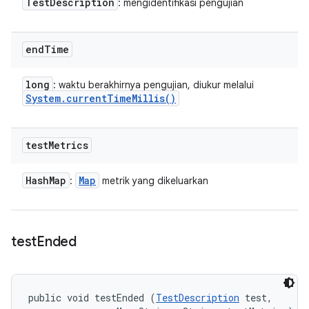
Test
Description
: mengidentifikasi pengujian
end
Time
long
: waktu berakhirnya pengujian, diukur melalui
System
.
current
Time
Millis(
)
test
Metrics
Hash
Map
Map
:
metrik yang dikeluarkan
test
Ended
public void testEnded (
TestDescription
 test, 
