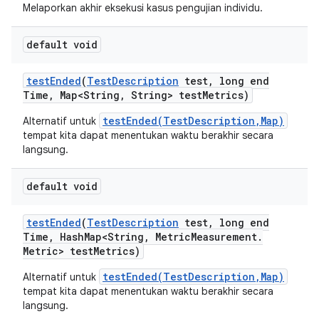
Melaporkan akhir eksekusi kasus pengujian individu.
default void
test
Ended
(
Test
Description
test
,
long end
Time
,
Map<String
,
String> test
Metrics)
testEnded(TestDescription,Map)
Alternatif untuk
tempat kita dapat menentukan waktu berakhir secara
langsung.
default void
test
Ended
(
Test
Description
test
,
long end
Time
,
Hash
Map<String
,
Metric
Measurement
.
Metric> test
Metrics)
testEnded(TestDescription,Map)
Alternatif untuk
tempat kita dapat menentukan waktu berakhir secara
langsung.