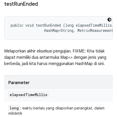
test
Run
Ended
public void testRunEnded (long elapsedTimeMillis, 

                HashMap<String, MetricMeasurement.
Melaporkan akhir eksekusi pengujian. FIXME: Kita tidak
dapat memiliki dua antarmuka Map<> dengan jenis yang
berbeda, jadi kita harus menggunakan HashMap di sini.
Parameter
elapsed
Time
Millis
long
: waktu berlalu yang dilaporkan perangkat, dalam
milidetik