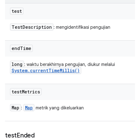
test
Test
Description
: mengidentifikasi pengujian
end
Time
long
: waktu berakhirnya pengujian, diukur melalui
System
.
current
Time
Millis(
)
test
Metrics
Map
Map
:
metrik yang dikeluarkan
test
Ended