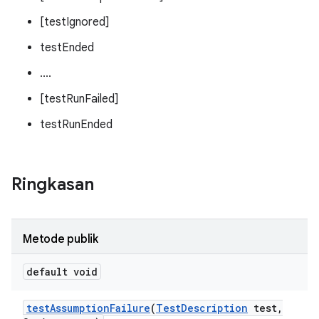
[testIgnored]
testEnded
....
[testRunFailed]
testRunEnded
Ringkasan
Metode publik
default void
test
Assumption
Failure
(
Test
Description
test
,