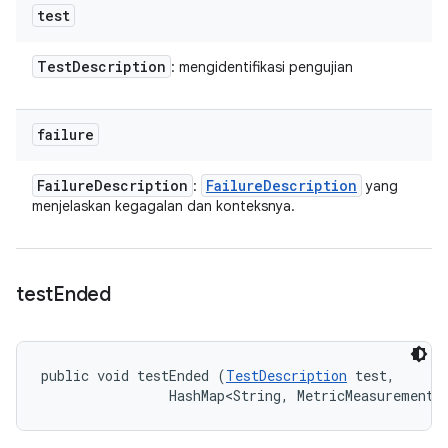
test
Test
Description
: mengidentifikasi pengujian
failure
Failure
Description
Failure
Description
:
yang
menjelaskan kegagalan dan konteksnya.
test
Ended
public void testEnded (
TestDescription
 test, 

                HashMap<String, MetricMeasurement.