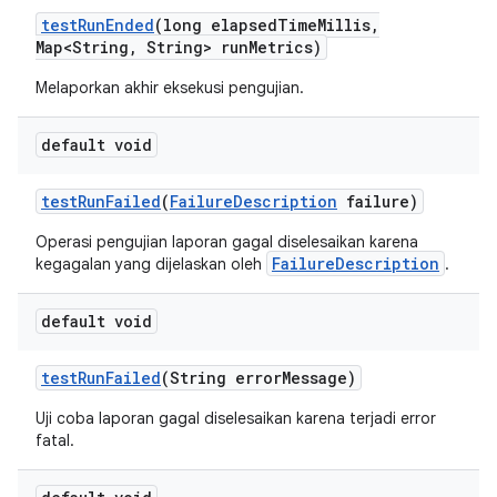
test
Run
Ended
(long elapsed
Time
Millis
,
Map<String
,
String> run
Metrics)
Melaporkan akhir eksekusi pengujian.
default void
test
Run
Failed
(
Failure
Description
failure)
Operasi pengujian laporan gagal diselesaikan karena
FailureDescription
kegagalan yang dijelaskan oleh
.
default void
test
Run
Failed
(String error
Message)
Uji coba laporan gagal diselesaikan karena terjadi error
fatal.