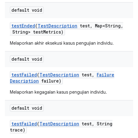
default void
test
Ended
(
Test
Description
test
,
Map<String
,
String> test
Metrics)
Melaporkan akhir eksekusi kasus pengujian individu.
default void
test
Failed
(
Test
Description
test
,
Failure
Description
failure)
Melaporkan kegagalan kasus pengujian individu.
default void
test
Failed
(
Test
Description
test
,
String
trace)