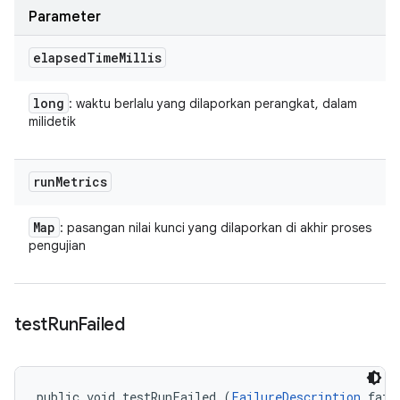
Parameter
elapsed
Time
Millis
long
: waktu berlalu yang dilaporkan perangkat, dalam
milidetik
run
Metrics
Map
: pasangan nilai kunci yang dilaporkan di akhir proses
pengujian
test
Run
Failed
public void testRunFailed (
FailureDescription
 fail