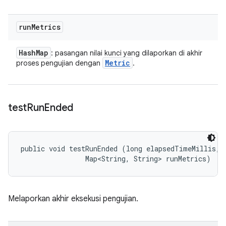
run
Metrics
Hash
Map
: pasangan nilai kunci yang dilaporkan di akhir
Metric
proses pengujian dengan
.
test
Run
Ended
public void testRunEnded (long elapsedTimeMillis, 

                Map<String, String> runMetrics)
Melaporkan akhir eksekusi pengujian.