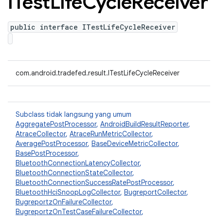
ITest
Life
Cycle
Receiver
public interface ITestLifeCycleReceiver
com.android.tradefed.result.ITestLifeCycleReceiver
Subclass tidak langsung yang umum
AggregatePostProcessor
,
AndroidBuildResultReporter
,
AtraceCollector
,
AtraceRunMetricCollector
,
AveragePostProcessor
,
BaseDeviceMetricCollector
,
BasePostProcessor
,
BluetoothConnectionLatencyCollector
,
BluetoothConnectionStateCollector
,
BluetoothConnectionSuccessRatePostProcessor
,
BluetoothHciSnoopLogCollector
,
BugreportCollector
,
BugreportzOnFailureCollector
,
BugreportzOnTestCaseFailureCollector
,