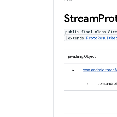
Stream
Pro
public final class Str
extends
ProtoResultRe
java.lang.Object
↳
com.android.tradef
↳
com.androi