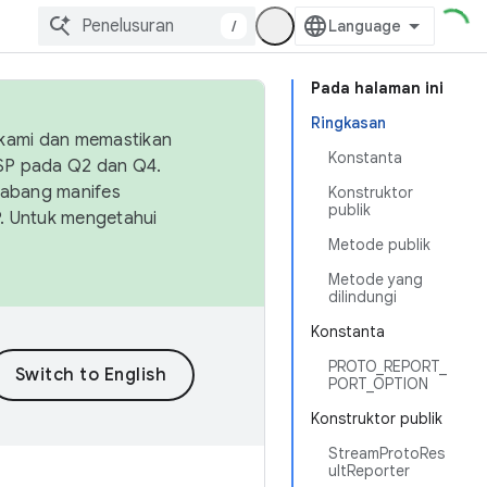
/
Pada halaman ini
Ringkasan
 kami dan memastikan
Konstanta
OSP pada Q2 dan Q4.
Cabang manifes
Konstruktor
publik
SP. Untuk mengetahui
Metode publik
Metode yang
dilindungi
Konstanta
PROTO_REPORT_
PORT_OPTION
Konstruktor publik
StreamProtoRes
ultReporter