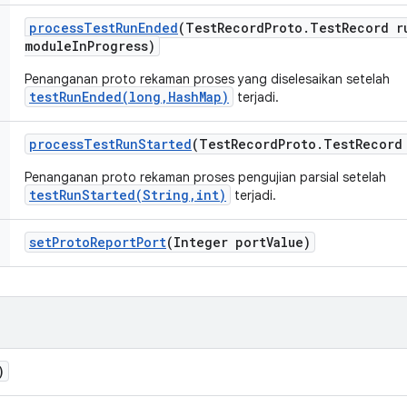
process
Test
Run
Ended
(Test
Record
Proto
.
Test
Record r
module
In
Progress)
Penanganan proto rekaman proses yang diselesaikan setelah
testRunEnded(long,HashMap)
terjadi.
process
Test
Run
Started
(Test
Record
Proto
.
Test
Record
Penanganan proto rekaman proses pengujian parsial setelah
testRunStarted(String,int)
terjadi.
set
Proto
Report
Port
(Integer port
Value)
)