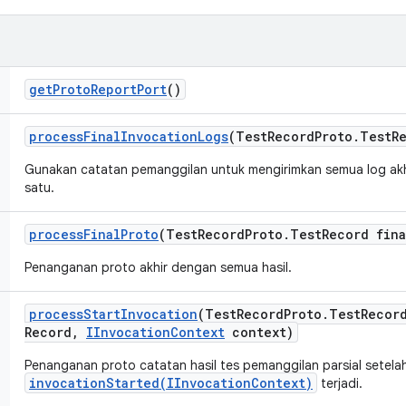
get
Proto
Report
Port
()
process
Final
Invocation
Logs
(Test
Record
Proto
.
Test
R
Gunakan catatan pemanggilan untuk mengirimkan semua log akh
satu.
process
Final
Proto
(Test
Record
Proto
.
Test
Record fina
Penanganan proto akhir dengan semua hasil.
process
Start
Invocation
(Test
Record
Proto
.
Test
Recor
Record
,
IInvocation
Context
context)
Penanganan proto catatan hasil tes pemanggilan parsial setela
invocationStarted(IInvocationContext)
terjadi.