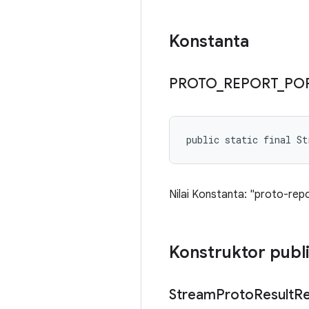
Konstanta
PROTO
_
REPORT
_
PO
public static final S
Nilai Konstanta: "proto-rep
Konstruktor publ
Stream
Proto
Result
Re