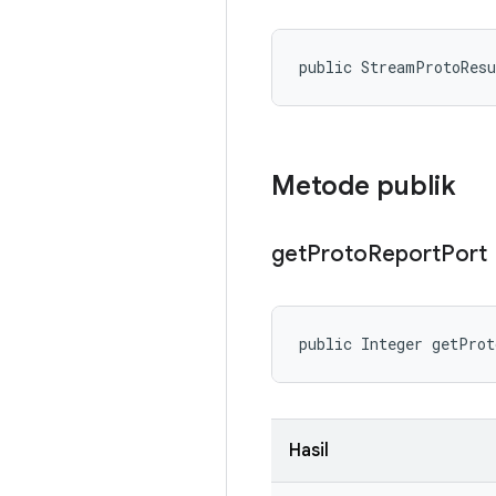
public StreamProtoRes
Metode publik
get
Proto
Report
Port
public Integer getPro
Hasil