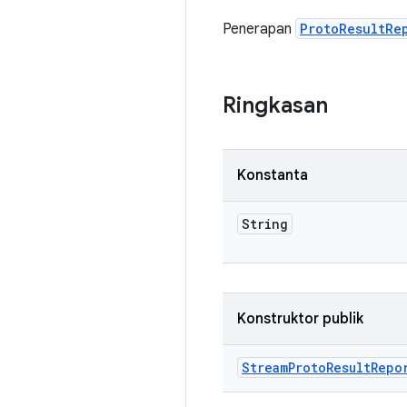
Penerapan
ProtoResultRe
Ringkasan
Konstanta
String
Konstruktor publik
Stream
Proto
Result
Repo