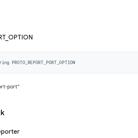
RT
_
OPTION
tring PROTO_REPORT_PORT_OPTION
ort-port"
ik
porter