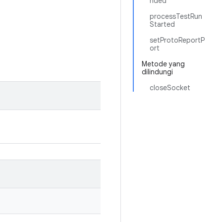
nded
processTestRun
Started
setProtoReportP
ort
Metode yang
dilindungi
closeSocket