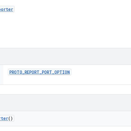
porter
PROTO
_
REPORT
_
PORT
_
OPTION
rter
()