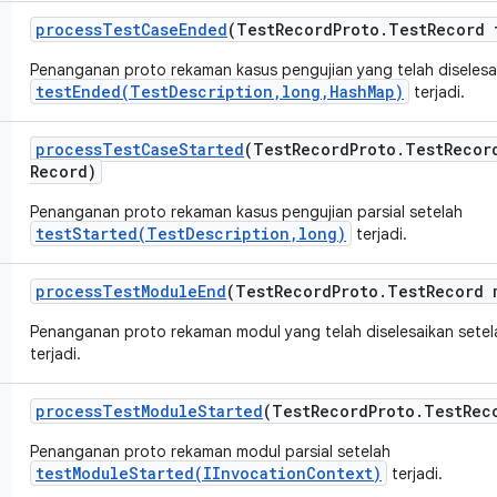
process
Test
Case
Ended
(Test
Record
Proto
.
Test
Record 
Penanganan proto rekaman kasus pengujian yang telah diselesa
testEnded(TestDescription,long,HashMap)
terjadi.
process
Test
Case
Started
(Test
Record
Proto
.
Test
Recor
Record)
Penanganan proto rekaman kasus pengujian parsial setelah
testStarted(TestDescription,long)
terjadi.
process
Test
Module
End
(Test
Record
Proto
.
Test
Record 
Penanganan proto rekaman modul yang telah diselesaikan sete
terjadi.
process
Test
Module
Started
(Test
Record
Proto
.
Test
Rec
Penanganan proto rekaman modul parsial setelah
testModuleStarted(IInvocationContext)
terjadi.