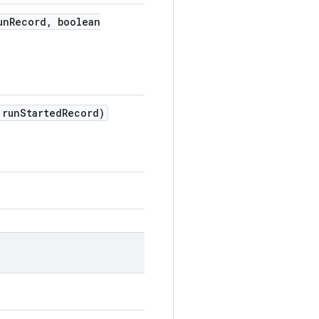
un
Record
,
boolean
 run
Started
Record)