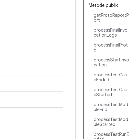
Metode publik
getProtoReportP
ort
processFinalInvo
cationLogs
processFinalProt
o
processStartInvo
cation
processTestCas
eEnded
processTestCas
eStarted
processTestMod
uleEnd
processTestMod
uleStarted
processTestRunE