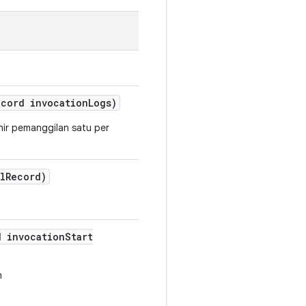
ecord invocation
Logs)
ir pemanggilan satu per
l
Record)
d invocation
Start
h