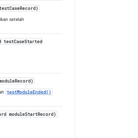
test
Case
Record)
ikan setelah
d test
Case
Started
module
Record)
testModuleEnded()
lah
ord module
Start
Record)