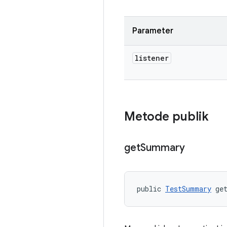
Parameter
listener
Metode publik
get
Summary
public 
TestSummary
 ge