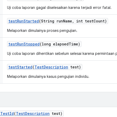
Uji coba laporan gagal diselesaikan karena terjadi error fatal.
test
Run
Started
(String run
Name
,
int test
Count)
Melaporkan dimulainya proses pengujian.
test
Run
Stopped
(long elapsed
Time)
Uji coba laporan dihentikan sebelum selesai karena permintaan
test
Started
(
Test
Description
test)
Melaporkan dimulainya kasus pengujian individu.
e
Test
Id
(
Test
Description
test)