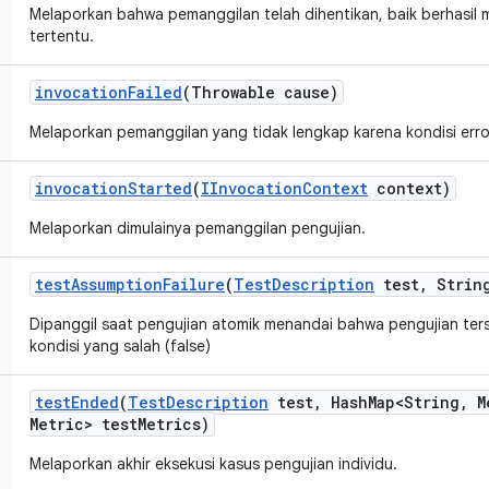
Melaporkan bahwa pemanggilan telah dihentikan, baik berhasil 
tertentu.
invocation
Failed
(Throwable cause)
Melaporkan pemanggilan yang tidak lengkap karena kondisi erro
invocation
Started
(
IInvocation
Context
context)
Melaporkan dimulainya pemanggilan pengujian.
test
Assumption
Failure
(
Test
Description
test
,
String
Dipanggil saat pengujian atomik menandai bahwa pengujian te
kondisi yang salah (false)
test
Ended
(
Test
Description
test
,
Hash
Map<String
,
M
Metric> test
Metrics)
Melaporkan akhir eksekusi kasus pengujian individu.