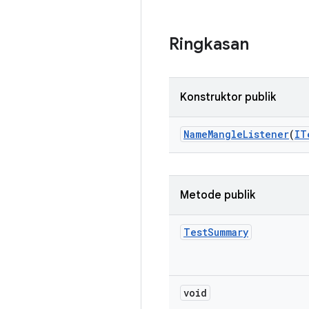
Ringkasan
Konstruktor publik
Name
Mangle
Listener
(
IT
Metode publik
Test
Summary
void