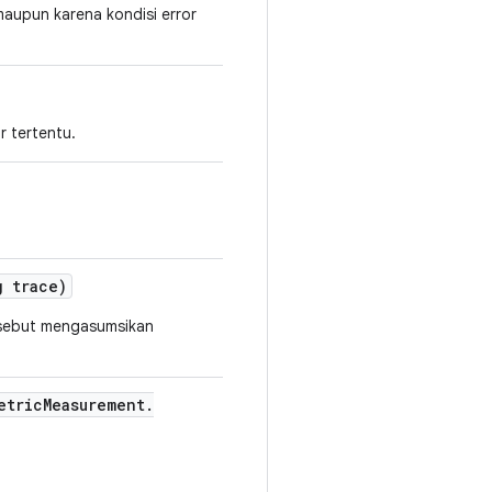
maupun karena kondisi error
r tertentu.
 trace)
rsebut mengasumsikan
etric
Measurement
.