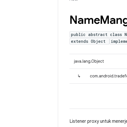
Name
Mang
public abstract class 
extends Object
implem
java.lang.Object
↳
com.android.tradef
Listener proxy untuk menerj