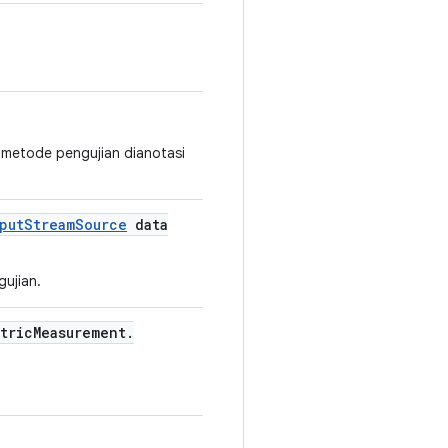
a metode pengujian dianotasi
put
Stream
Source
data
ujian.
tric
Measurement
.