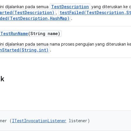
TestDescription
ini dijalankan pada semua
yang diteruskan ke c
arted(TestDescription)
testFailed(TestDescription,S
,
ded(TestDescription,HashMap)
.
e
Test
Run
Name
(String name)
ni dijalankan pada semua nama proses pengujian yang diteruskan ke
nStarted(String,int)
.
ik
ener (
ITestInvocationListener
 listener)