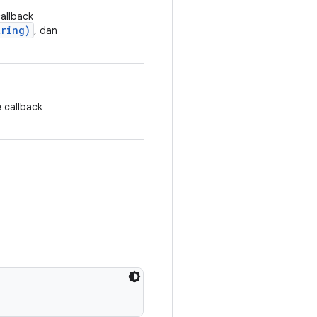
allback
tring)
, dan
 callback