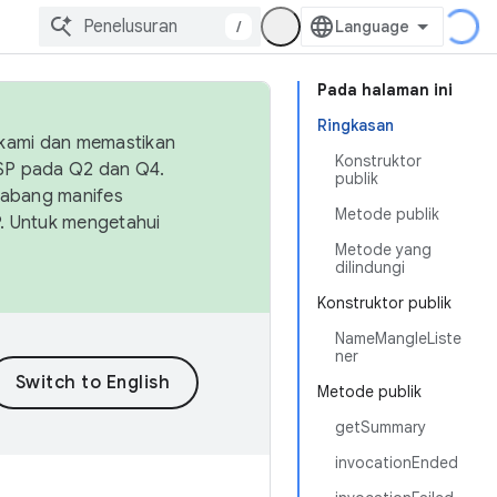
/
Pada halaman ini
Ringkasan
 kami dan memastikan
Konstruktor
OSP pada Q2 dan Q4.
publik
Cabang manifes
Metode publik
SP. Untuk mengetahui
Metode yang
dilindungi
Konstruktor publik
NameMangleListe
ner
Metode publik
getSummary
invocationEnded