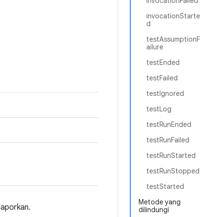
invocationFailed
invocationStarte
d
testAssumptionF
ailure
testEnded
testFailed
testIgnored
testLog
testRunEnded
testRunFailed
testRunStarted
testRunStopped
testStarted
Metode yang
laporkan.
dilindungi