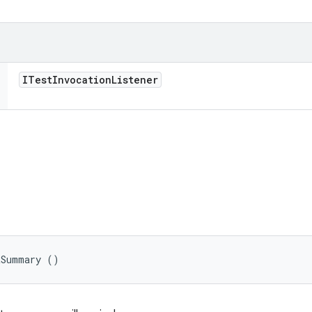
ITest
Invocation
Listener
tSummary ()