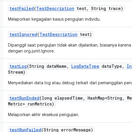
test
Failed
(
Test
Description
test
,
String trace)
Melaporkan kegagalan kasus pengujian individu.
test
Ignored
(
Test
Description
test)
Dipanggil saat pengujian tidak akan dijalankan, biasanya karen
dengan org.junit.Ignore.
test
Log
(String data
Name
,
Log
Data
Type
data
Type
,
In
Stream)
Menyediakan data log atau debug terkait dari pemanggilan peng
test
Run
Ended
(long elapsed
Time
,
Hash
Map<String
,
Me
Metric> run
Metrics)
Melaporkan akhir eksekusi pengujian.
test
Run
Failed
(String error
Message)