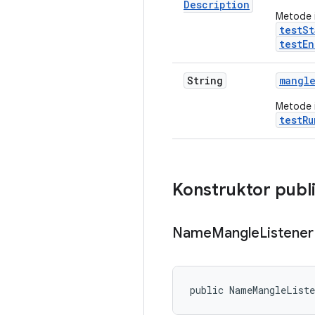
Description
Metode 
testSt
testEn
String
mangl
Metode i
testRu
Konstruktor publ
Name
Mangle
Listener
public NameMangleList