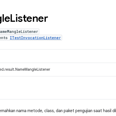
le
Listener
NameMangleListener
ents
ITestInvocationListener
ed.result.NameMangleListener
emahkan nama metode, class, dan paket pengujian saat hasil di