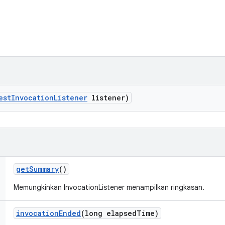
est
Invocation
Listener
listener)
get
Summary
()
Memungkinkan InvocationListener menampilkan ringkasan.
invocation
Ended
(long elapsed
Time)