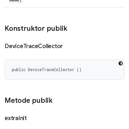
Konstruktor publik
Device
Trace
Collector
public DeviceTraceCollector ()
Metode publik
extra
Init