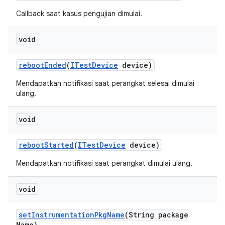
Callback saat kasus pengujian dimulai.
void
reboot
Ended
(
ITest
Device
device)
Mendapatkan notifikasi saat perangkat selesai dimulai
ulang.
void
reboot
Started
(
ITest
Device
device)
Mendapatkan notifikasi saat perangkat dimulai ulang.
void
set
Instrumentation
Pkg
Name
(String package
Name)