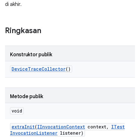
di akhir.
Ringkasan
Konstruktor publik
Device
Trace
Collector
()
Metode publik
void
extra
Init
(
IInvocation
Context
context
,
ITest
Invocation
Listener
listener)