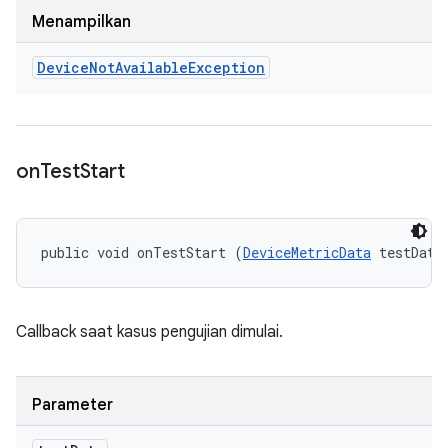
Menampilkan
Device
Not
Available
Exception
on
Test
Start
public void onTestStart (
DeviceMetricData
 testData
Callback saat kasus pengujian dimulai.
Parameter