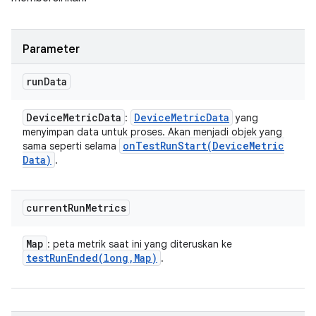
Parameter
run
Data
Device
Metric
Data
Device
Metric
Data
:
yang
menyimpan data untuk proses. Akan menjadi objek yang
onTestRunStart(
Device
Metric
sama seperti selama
Data)
.
current
Run
Metrics
Map
: peta metrik saat ini yang diteruskan ke
testRunEnded(
long
,
Map)
.