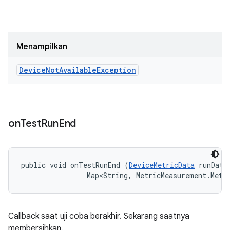
Menampilkan
Device
Not
Available
Exception
on
Test
Run
End
public void onTestRunEnd (
DeviceMetricData
 runData,
                Map<String, MetricMeasurement.Metr
Callback saat uji coba berakhir. Sekarang saatnya
membersihkan.