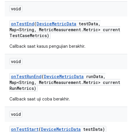
void
on
Test
End
(
Device
Metric
Data
test
Data
,
Map<String
,
Metric
Measurement
.
Metric> current
Test
Case
Metrics)
Callback saat kasus pengujian berakhir.
void
on
Test
Run
End
(
Device
Metric
Data
run
Data
,
Map<String
,
Metric
Measurement
.
Metric> current
Run
Metrics)
Callback saat uji coba berakhir.
void
on
Test
Start
(
Device
Metric
Data
test
Data)