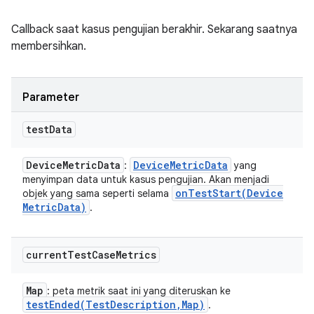
Callback saat kasus pengujian berakhir. Sekarang saatnya
membersihkan.
Parameter
test
Data
Device
Metric
Data
Device
Metric
Data
:
yang
menyimpan data untuk kasus pengujian. Akan menjadi
onTestStart(
Device
objek yang sama seperti selama
Metric
Data)
.
current
Test
Case
Metrics
Map
: peta metrik saat ini yang diteruskan ke
testEnded(
Test
Description
,
Map)
.