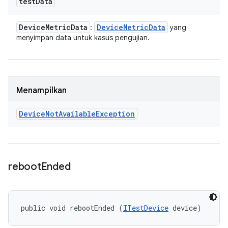
test
Data
Device
Metric
Data
Device
Metric
Data
:
yang
menyimpan data untuk kasus pengujian.
Menampilkan
Device
Not
Available
Exception
reboot
Ended
public void rebootEnded (
ITestDevice
 device)