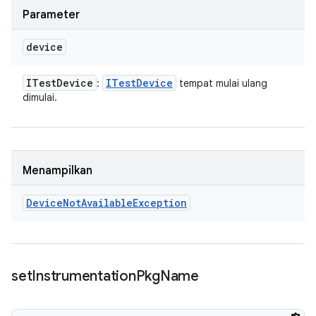
Parameter
device
ITest
Device
ITest
Device
:
tempat mulai ulang
dimulai.
Menampilkan
Device
Not
Available
Exception
set
Instrumentation
Pkg
Name