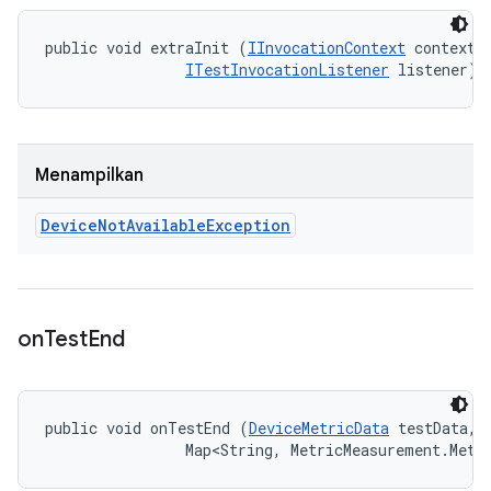
public void extraInit (
IInvocationContext
 context, 
ITestInvocationListener
 listener)
Menampilkan
Device
Not
Available
Exception
on
Test
End
public void onTestEnd (
DeviceMetricData
 testData, 

                Map<String, MetricMeasurement.Metr