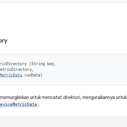
ory
ricDirectory (String key, 

etricDirectory, 

MetricData
 runData)
 memungkinkan untuk mencatat direktori, menguraikannya untu
eviceMetricData
.