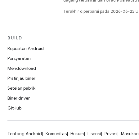
dagang terdaftar dari Oracle dan/atau af
Terakhir diperbarui pada 2026-06-22 U
BUILD
Repositori Android
Persyaratan
Mendownload
Pratinjau biner
Setelan pabrik
Biner driver
GitHub
Tentang Android
Komunitas
Hukum
Lisensi
Privasi
Masukan 