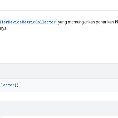
llerDeviceMetricCollector
yang memungkinkan penarikan fi
nya.
llector
()