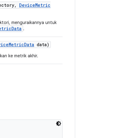
ectory
,
Device
Metric
ktori, menguraikannya untuk
etricData
.
vice
Metric
Data
data)
n ke metrik akhir.