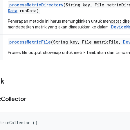
process
Metric
Directory
(String key
,
File metric
Dir
Data
run
Data)
Penerapan metode ini harus memungkinkan untuk mencatat dire
DeviceM
mendapatkan metrik yang akan dimasukkan ke dalam
process
Metric
File
(String key
,
File metric
File
,
De
Proses file output showmap untuk metrik tambahan dan tambahka
ik
c
Collector
etricCollector ()