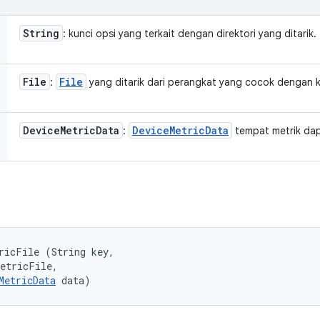
String
: kunci opsi yang terkait dengan direktori yang ditarik.
File
File
:
yang ditarik dari perangkat yang cocok dengan k
Device
Metric
Data
Device
Metric
Data
:
tempat metrik dap
ricFile (String key, 

etricFile, 

MetricData
 data)