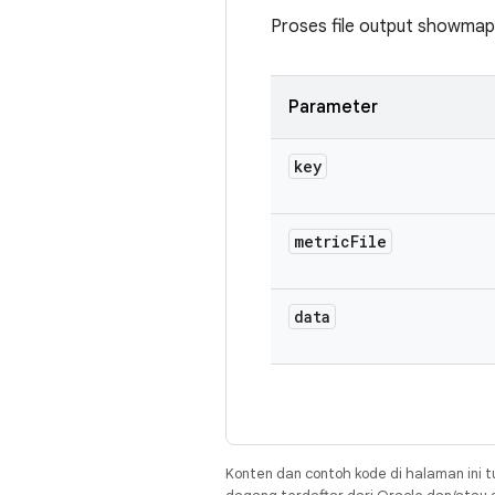
Proses file output showmap
Parameter
key
metric
File
data
Konten dan contoh kode di halaman ini t