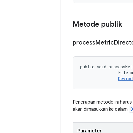
Metode publik
process
Metric
Direct
public void processMet
                File m
Device
Penerapan metode ini harus
akan dimasukkan ke dalam
D
Parameter