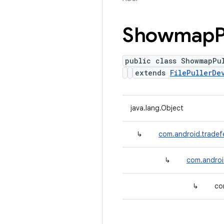
Showmap
P
public class ShowmapPu
extends
FilePullerDe
java.lang.Object
↳
com.android.tradef
↳
com.android
↳
co