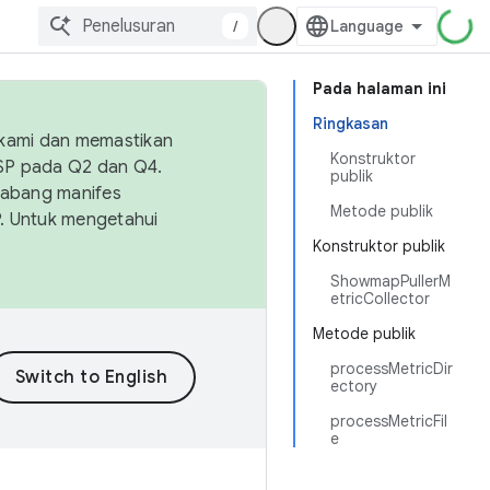
/
Pada halaman ini
Ringkasan
 kami dan memastikan
Konstruktor
OSP pada Q2 dan Q4.
publik
Cabang manifes
Metode publik
SP. Untuk mengetahui
Konstruktor publik
ShowmapPullerM
etricCollector
Metode publik
processMetricDir
ectory
processMetricFil
e