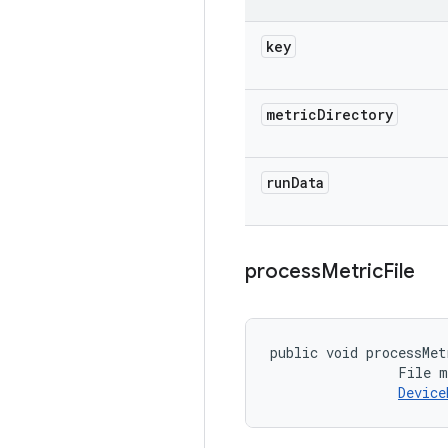
key
metric
Directory
run
Data
process
Metric
File
public void processMet
                File m
Device