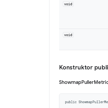
void
void
Konstruktor publ
Showmap
Puller
Metri
public ShowmapPullerM