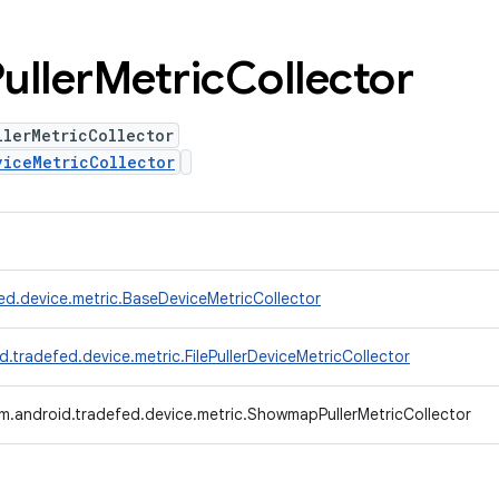
uller
Metric
Collector
llerMetricCollector
viceMetricCollector
ed.device.metric.BaseDeviceMetricCollector
.tradefed.device.metric.FilePullerDeviceMetricCollector
m.android.tradefed.device.metric.ShowmapPullerMetricCollector