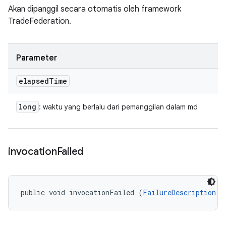
Akan dipanggil secara otomatis oleh framework
TradeFederation.
Parameter
elapsed
Time
long
: waktu yang berlalu dari pemanggilan dalam md
invocation
Failed
public void invocationFailed (
FailureDescription
 f