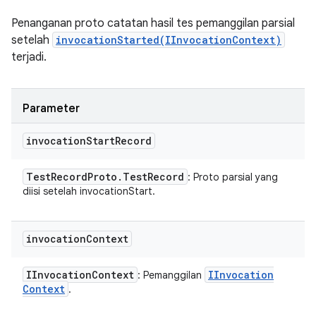
Penanganan proto catatan hasil tes pemanggilan parsial
setelah
invocationStarted(IInvocationContext)
terjadi.
Parameter
invocation
Start
Record
Test
Record
Proto
.
Test
Record
: Proto parsial yang
diisi setelah invocationStart.
invocation
Context
IInvocation
Context
IInvocation
: Pemanggilan
Context
.