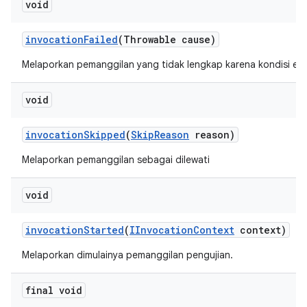
void
invocation
Failed
(Throwable cause)
Melaporkan pemanggilan yang tidak lengkap karena kondisi erro
void
invocation
Skipped
(
Skip
Reason
reason)
Melaporkan pemanggilan sebagai dilewati
void
invocation
Started
(
IInvocation
Context
context)
Melaporkan dimulainya pemanggilan pengujian.
final void