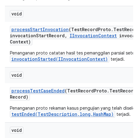
void
process
Start
Invocation
(Test
Record
Proto
.
Test
Recor
invocation
Start
Record
,
IInvocation
Context
invocat
Context)
Penanganan proto catatan hasil tes pemanggilan parsial setel
invocationStarted(IInvocationContext)
terjadi.
void
process
Test
Case
Ended
(Test
Record
Proto
.
Test
Record
Record)
Penanganan proto rekaman kasus pengujian yang telah diselesa
testEnded(TestDescription,long,HashMap)
terjadi.
void