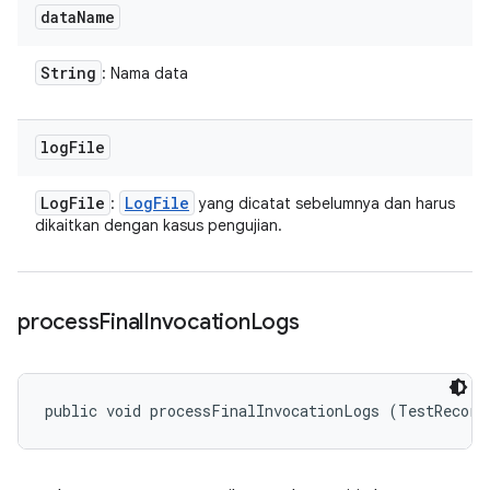
data
Name
String
: Nama data
log
File
Log
File
Log
File
:
yang dicatat sebelumnya dan harus
dikaitkan dengan kasus pengujian.
process
Final
Invocation
Logs
public void processFinalInvocationLogs (TestRecord