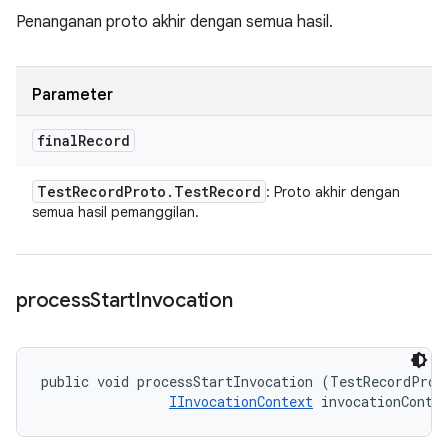
Penanganan proto akhir dengan semua hasil.
Parameter
final
Record
Test
Record
Proto
.
Test
Record
: Proto akhir dengan
semua hasil pemanggilan.
process
Start
Invocation
public void processStartInvocation (TestRecordProto
IInvocationContext
 invocationConte