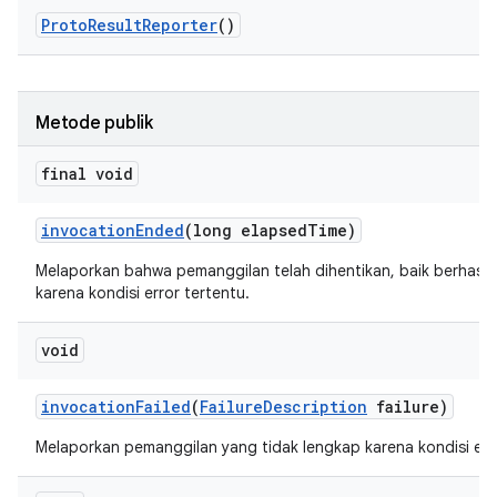
Proto
Result
Reporter
()
Metode publik
final void
invocation
Ended
(long elapsed
Time)
Melaporkan bahwa pemanggilan telah dihentikan, baik berhasi
karena kondisi error tertentu.
void
invocation
Failed
(
Failure
Description
failure)
Melaporkan pemanggilan yang tidak lengkap karena kondisi erro