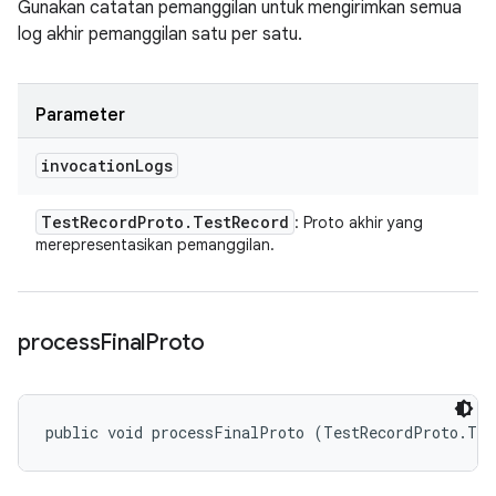
Gunakan catatan pemanggilan untuk mengirimkan semua
log akhir pemanggilan satu per satu.
Parameter
invocation
Logs
Test
Record
Proto
.
Test
Record
: Proto akhir yang
merepresentasikan pemanggilan.
process
Final
Proto
public void processFinalProto (TestRecordProto.Tes