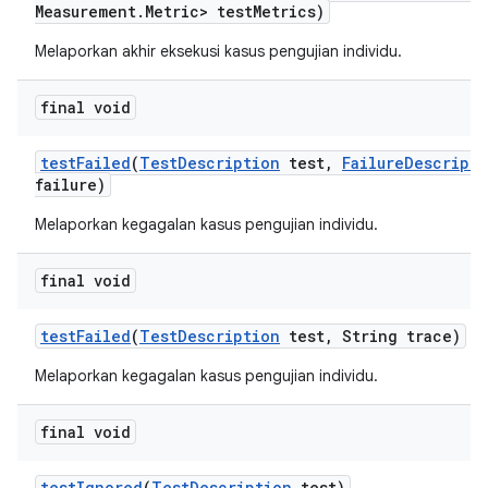
Measurement
.
Metric> test
Metrics)
Melaporkan akhir eksekusi kasus pengujian individu.
final void
test
Failed
(
Test
Description
test
,
Failure
Descripti
failure)
Melaporkan kegagalan kasus pengujian individu.
final void
test
Failed
(
Test
Description
test
,
String trace)
Melaporkan kegagalan kasus pengujian individu.
final void
test
Ignored
(
Test
Description
test)