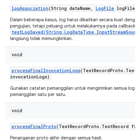
log
Association
(String data
Name
,
Log
File
log
File)
Dalam beberapa kasus, log harus dikaitkan secara kuat dengan
pengujian, tetapi peluang untuk melakukannya pada callback
testLogSaved(String,LogDataType,InputStreamSourc
langsung tidak memungkinkan.
void
process
Final
Invocation
Logs
(Test
Record
Proto
.
Test
R
invocation
Logs)
Gunakan catatan pemanggilan untuk mengirimkan semua log ak
pemanggilan satu per satu.
void
process
Final
Proto
(Test
Record
Proto
.
Test
Record fin
Penanganan proto akhir dengan semua hasil.