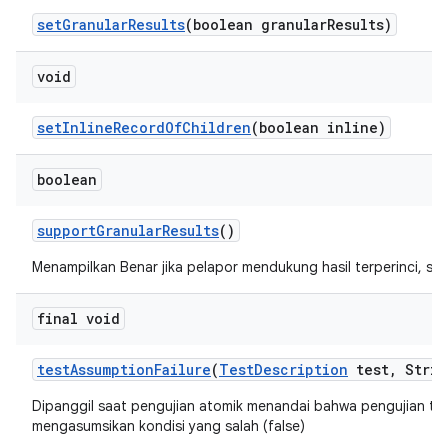
set
Granular
Results
(boolean granular
Results)
void
set
Inline
Record
Of
Children
(boolean inline)
boolean
support
Granular
Results
()
Menampilkan Benar jika pelapor mendukung hasil terperinci, salah
final void
test
Assumption
Failure
(
Test
Description
test
,
Strin
Dipanggil saat pengujian atomik menandai bahwa pengujian te
mengasumsikan kondisi yang salah (false)