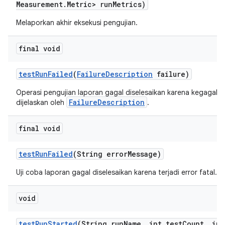
Measurement
.
Metric> run
Metrics)
Melaporkan akhir eksekusi pengujian.
final void
test
Run
Failed
(
Failure
Description
failure)
Operasi pengujian laporan gagal diselesaikan karena kegagala
FailureDescription
dijelaskan oleh
.
final void
test
Run
Failed
(String error
Message)
Uji coba laporan gagal diselesaikan karena terjadi error fatal.
void
test
Run
Started
(String run
Name
,
int test
Count
,
int