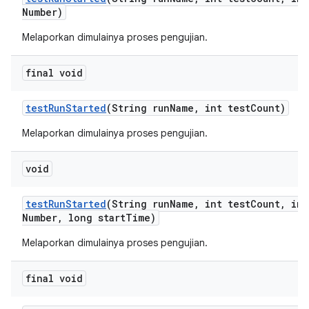
Number)
Melaporkan dimulainya proses pengujian.
final void
test
Run
Started
(String run
Name
,
int test
Count)
Melaporkan dimulainya proses pengujian.
void
test
Run
Started
(String run
Name
,
int test
Count
,
int
Number
,
long start
Time)
Melaporkan dimulainya proses pengujian.
final void