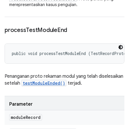
merepresentasikan kasus pengujian.
process
Test
Module
End
public void processTestModuleEnd (TestRecordProto.
Penanganan proto rekaman modul yang telah diselesaikan
setelah
testModuleEnded()
terjadi.
Parameter
module
Record