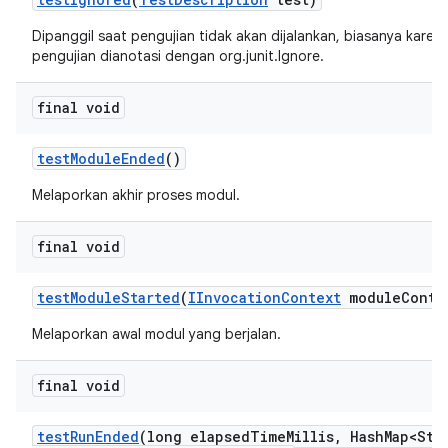
Dipanggil saat pengujian tidak akan dijalankan, biasanya kare
pengujian dianotasi dengan org.junit.Ignore.
final void
test
Module
Ended
()
Melaporkan akhir proses modul.
final void
test
Module
Started
(
IInvocation
Context
module
Conte
Melaporkan awal modul yang berjalan.
final void
test
Run
Ended
(long elapsed
Time
Millis
,
Hash
Map<Str