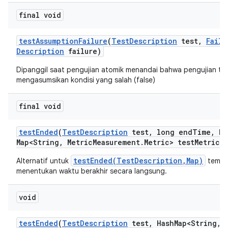
final void
test
Assumption
Failure
(
Test
Description
test
,
Failu
Description
failure)
Dipanggil saat pengujian atomik menandai bahwa pengujian te
mengasumsikan kondisi yang salah (false)
final void
test
Ended
(
Test
Description
test
,
long end
Time
,
Ha
Map<String
,
Metric
Measurement
.
Metric> test
Metrics)
testEnded(TestDescription,Map)
Alternatif untuk
tempat
menentukan waktu berakhir secara langsung.
void
test
Ended
(
Test
Description
test
,
Hash
Map<String
,
M