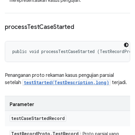
merepresentasikan kasus pengujian.
process
Test
Case
Started
public void processTestCaseStarted (TestRecordProt
Penanganan proto rekaman kasus pengujian parsial
setelah
testStarted(TestDescription,long)
terjadi.
Parameter
test
Case
Started
Record
Test
Record
Proto
.
Test
Record
: Proto parsial yang