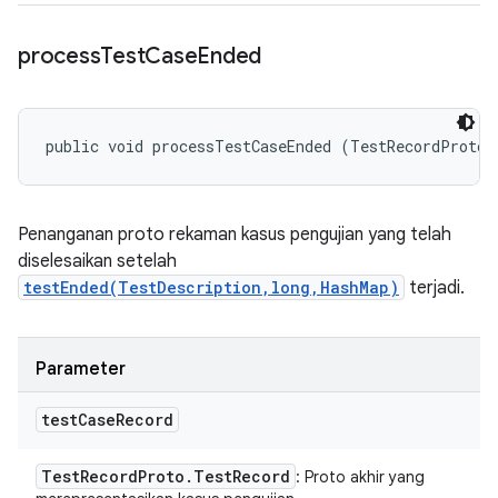
process
Test
Case
Ended
public void processTestCaseEnded (TestRecordProto.
Penanganan proto rekaman kasus pengujian yang telah
diselesaikan setelah
testEnded(TestDescription,long,HashMap)
terjadi.
Parameter
test
Case
Record
Test
Record
Proto
.
Test
Record
: Proto akhir yang