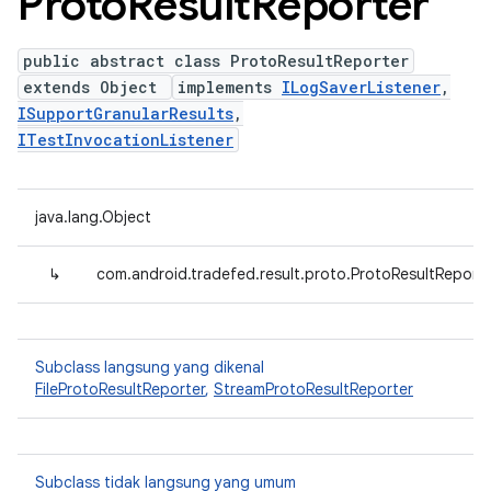
Proto
Result
Reporter
public abstract class ProtoResultReporter
extends Object
implements
ILogSaverListener
,
ISupportGranularResults
,
ITestInvocationListener
java.lang.Object
↳
com.android.tradefed.result.proto.ProtoResultReport
Subclass langsung yang dikenal
FileProtoResultReporter
,
StreamProtoResultReporter
Subclass tidak langsung yang umum