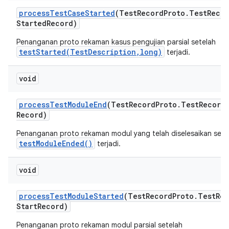
process
Test
Case
Started
(Test
Record
Proto
.
Test
Recor
Started
Record)
Penanganan proto rekaman kasus pengujian parsial setelah
testStarted(TestDescription,long)
terjadi.
void
process
Test
Module
End
(Test
Record
Proto
.
Test
Record
Record)
Penanganan proto rekaman modul yang telah diselesaikan sete
testModuleEnded()
terjadi.
void
process
Test
Module
Started
(Test
Record
Proto
.
Test
Rec
Start
Record)
Penanganan proto rekaman modul parsial setelah