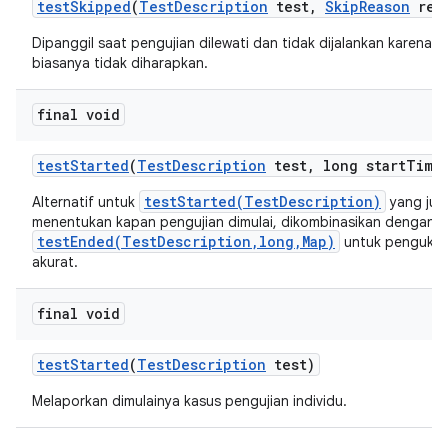
test
Skipped
(
Test
Description
test
,
Skip
Reason
rea
Dipanggil saat pengujian dilewati dan tidak dijalankan karena a
biasanya tidak diharapkan.
final void
test
Started
(
Test
Description
test
,
long start
Time
testStarted(TestDescription)
Alternatif untuk
yang jug
menentukan kapan pengujian dimulai, dikombinasikan dengan
testEnded(TestDescription,long,Map)
untuk pengukur
akurat.
final void
test
Started
(
Test
Description
test)
Melaporkan dimulainya kasus pengujian individu.