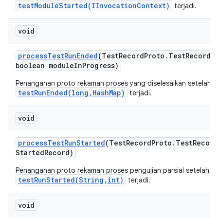
testModuleStarted(IInvocationContext)
terjadi.
void
process
Test
Run
Ended
(Test
Record
Proto
.
Test
Record 
boolean module
In
Progress)
Penanganan proto rekaman proses yang diselesaikan setelah
testRunEnded(long,HashMap)
terjadi.
void
process
Test
Run
Started
(Test
Record
Proto
.
Test
Record
Started
Record)
Penanganan proto rekaman proses pengujian parsial setelah
testRunStarted(String,int)
terjadi.
void