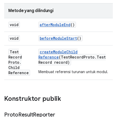
Metode yang dilindungi
void
after
Module
End
()
void
before
Module
Start
()
Test
create
Module
Child
Record
Reference
(Test
Record
Proto
.
Test
Proto
.
Record record)
Child
Membuat referensi turunan untuk modul.
Reference
Konstruktor publik
Proto
Result
Reporter