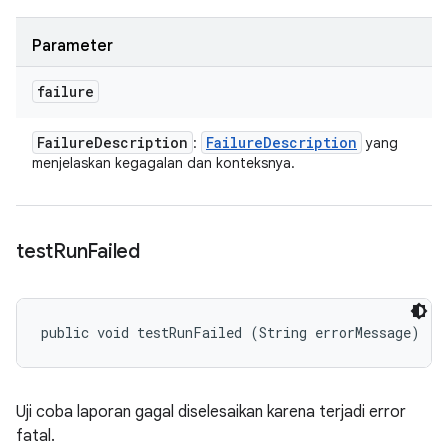
Parameter
failure
Failure
Description
Failure
Description
:
yang
menjelaskan kegagalan dan konteksnya.
test
Run
Failed
public void testRunFailed (String errorMessage)
Uji coba laporan gagal diselesaikan karena terjadi error
fatal.