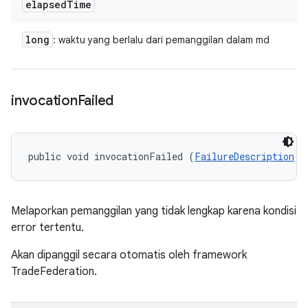
elapsed
Time
long
: waktu yang berlalu dari pemanggilan dalam md
invocation
Failed
public void invocationFailed (
FailureDescription
 f
Melaporkan pemanggilan yang tidak lengkap karena kondisi
error tertentu.
Akan dipanggil secara otomatis oleh framework
TradeFederation.