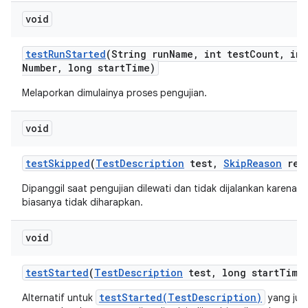
void
test
Run
Started
(String run
Name
,
int test
Count
,
int
Number
,
long start
Time)
Melaporkan dimulainya proses pengujian.
void
test
Skipped
(
Test
Description
test
,
Skip
Reason
rea
Dipanggil saat pengujian dilewati dan tidak dijalankan karena a
biasanya tidak diharapkan.
void
test
Started
(
Test
Description
test
,
long start
Time
testStarted(TestDescription)
Alternatif untuk
yang jug