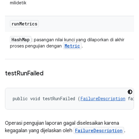
milidetik
run
Metrics
Hash
Map
: pasangan nilai kunci yang dilaporkan di akhir
Metric
proses pengujian dengan
.
test
Run
Failed
public void testRunFailed (
FailureDescription
 fail
Operasi pengujian laporan gagal diselesaikan karena
kegagalan yang dijelaskan oleh
FailureDescription
.