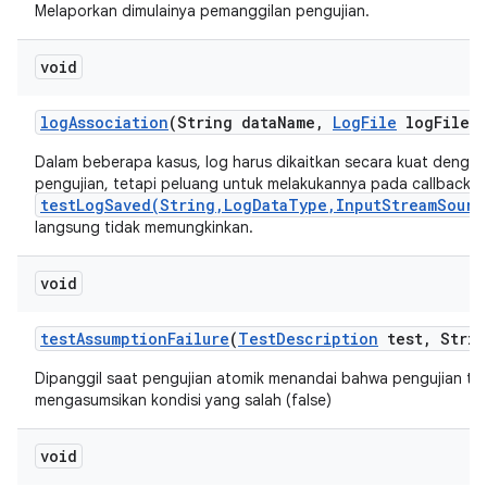
Melaporkan dimulainya pemanggilan pengujian.
void
log
Association
(String data
Name
,
Log
File
log
File)
Dalam beberapa kasus, log harus dikaitkan secara kuat dengan
pengujian, tetapi peluang untuk melakukannya pada callback
testLogSaved(String,LogDataType,InputStreamSourc
langsung tidak memungkinkan.
void
test
Assumption
Failure
(
Test
Description
test
,
Strin
Dipanggil saat pengujian atomik menandai bahwa pengujian te
mengasumsikan kondisi yang salah (false)
void