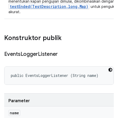
menentukan kapan pengujian dimulai, dikombinasikan dengan
testEnded(TestDescription,long,Map)
untuk pengukur
akurat.
Konstruktor publik
Events
Logger
Listener
public EventsLoggerListener (String name)
Parameter
name