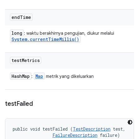
end
Time
long
: waktu berakhirnya pengujian, diukur melalui
System
.
current
Time
Millis(
)
test
Metrics
Hash
Map
Map
:
metrik yang dikeluarkan
test
Failed
public void testFailed (
TestDescription
 test, 

FailureDescription
 failure)