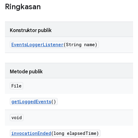
Ringkasan
Konstruktor publik
Events
Logger
Listener
(String name)
Metode publik
File
get
Logged
Events
()
void
invocation
Ended
(long elapsed
Time)