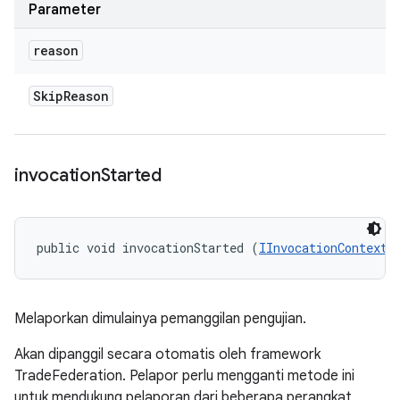
Parameter
reason
Skip
Reason
invocation
Started
public void invocationStarted (
IInvocationContext
 
Melaporkan dimulainya pemanggilan pengujian.
Akan dipanggil secara otomatis oleh framework
TradeFederation. Pelapor perlu mengganti metode ini
untuk mendukung pelaporan dari beberapa perangkat.