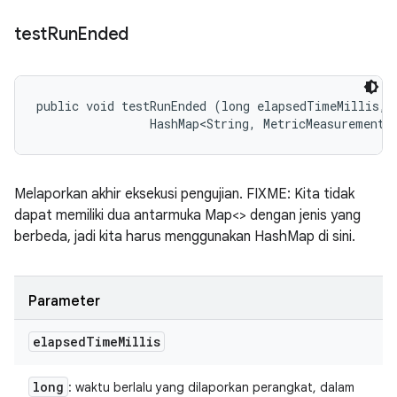
test
Run
Ended
public void testRunEnded (long elapsedTimeMillis, 

                HashMap<String, MetricMeasurement.
Melaporkan akhir eksekusi pengujian. FIXME: Kita tidak
dapat memiliki dua antarmuka Map<> dengan jenis yang
berbeda, jadi kita harus menggunakan HashMap di sini.
Parameter
elapsed
Time
Millis
long
: waktu berlalu yang dilaporkan perangkat, dalam