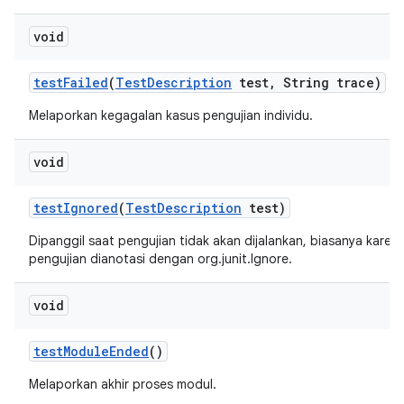
void
test
Failed
(
Test
Description
test
,
String trace)
Melaporkan kegagalan kasus pengujian individu.
void
test
Ignored
(
Test
Description
test)
Dipanggil saat pengujian tidak akan dijalankan, biasanya kare
pengujian dianotasi dengan org.junit.Ignore.
void
test
Module
Ended
()
Melaporkan akhir proses modul.