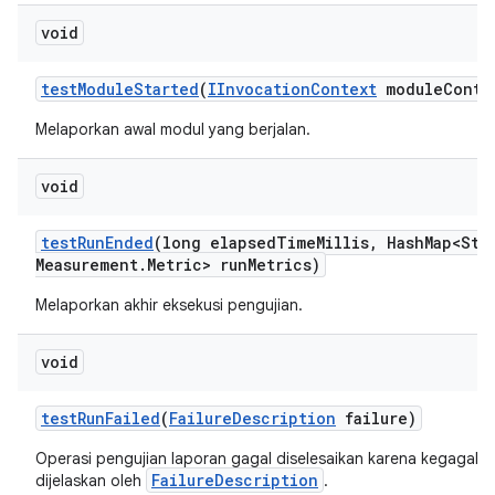
void
test
Module
Started
(
IInvocation
Context
module
Conte
Melaporkan awal modul yang berjalan.
void
test
Run
Ended
(long elapsed
Time
Millis
,
Hash
Map<Str
Measurement
.
Metric> run
Metrics)
Melaporkan akhir eksekusi pengujian.
void
test
Run
Failed
(
Failure
Description
failure)
Operasi pengujian laporan gagal diselesaikan karena kegagala
FailureDescription
dijelaskan oleh
.