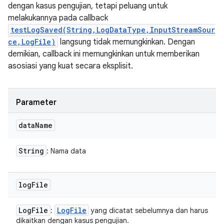
dengan kasus pengujian, tetapi peluang untuk
melakukannya pada callback
testLogSaved(String,LogDataType,InputStreamSour
ce,LogFile)
langsung tidak memungkinkan. Dengan
demikian, callback ini memungkinkan untuk memberikan
asosiasi yang kuat secara eksplisit.
Parameter
data
Name
String
: Nama data
log
File
Log
File
Log
File
:
yang dicatat sebelumnya dan harus
dikaitkan dengan kasus pengujian.