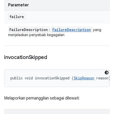
Parameter
failure
Failure
Description
Failure
Description
:
yang
menjelaskan penyebab kegagalan
invocation
Skipped
public void invocationSkipped (
SkipReason
 reason)
Melaporkan pemanggilan sebagai dilewati