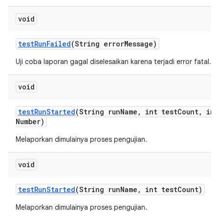
void
test
Run
Failed
(String error
Message)
Uji coba laporan gagal diselesaikan karena terjadi error fatal.
void
test
Run
Started
(String run
Name
,
int test
Count
,
int
Number)
Melaporkan dimulainya proses pengujian.
void
test
Run
Started
(String run
Name
,
int test
Count)
Melaporkan dimulainya proses pengujian.