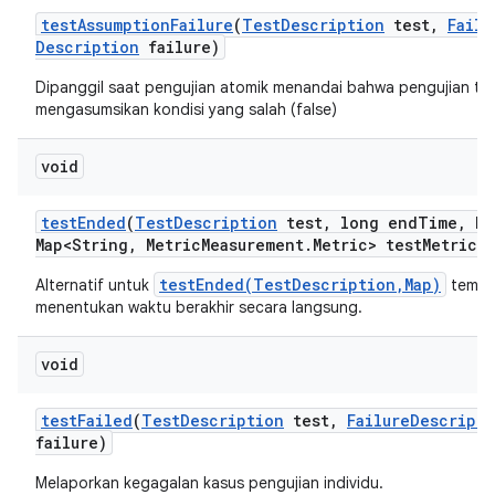
test
Assumption
Failure
(
Test
Description
test
,
Failu
Description
failure)
Dipanggil saat pengujian atomik menandai bahwa pengujian te
mengasumsikan kondisi yang salah (false)
void
test
Ended
(
Test
Description
test
,
long end
Time
,
Ha
Map<String
,
Metric
Measurement
.
Metric> test
Metrics)
testEnded(TestDescription,Map)
Alternatif untuk
tempat
menentukan waktu berakhir secara langsung.
void
test
Failed
(
Test
Description
test
,
Failure
Descripti
failure)
Melaporkan kegagalan kasus pengujian individu.