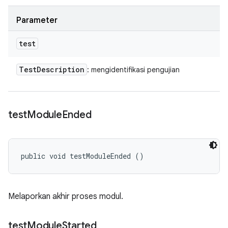
Parameter
test
Test
Description
: mengidentifikasi pengujian
test
Module
Ended
public void testModuleEnded ()
Melaporkan akhir proses modul.
test
Module
Started