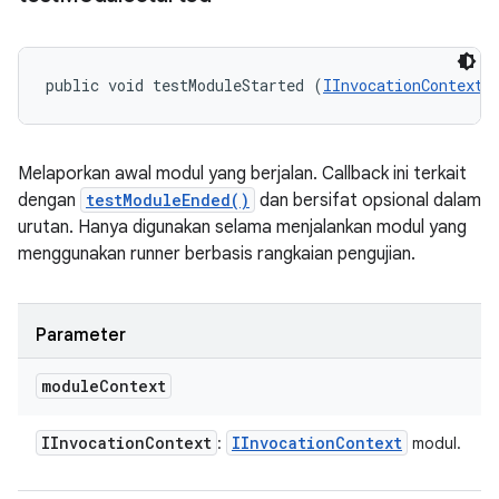
public void testModuleStarted (
IInvocationContext
 
Melaporkan awal modul yang berjalan. Callback ini terkait
dengan
testModuleEnded()
dan bersifat opsional dalam
urutan. Hanya digunakan selama menjalankan modul yang
menggunakan runner berbasis rangkaian pengujian.
Parameter
module
Context
IInvocation
Context
IInvocation
Context
:
modul.