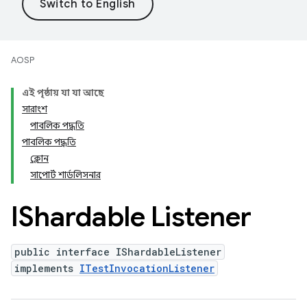
AOSP
এই পৃষ্ঠায় যা যা আছে
সারাংশ
পাবলিক পদ্ধতি
পাবলিক পদ্ধতি
ক্লোন
সাপোর্ট শার্ডলিসনার
IShardable Listener
public interface IShardableListener
implements
ITestInvocationListener