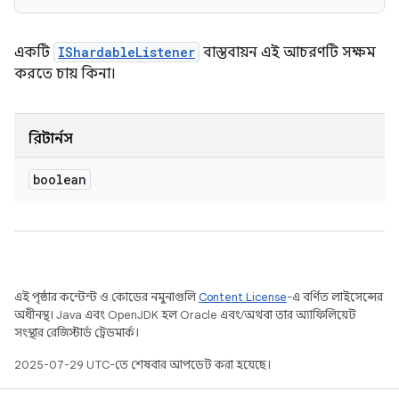
একটি
IShardableListener
বাস্তবায়ন এই আচরণটি সক্ষম
করতে চায় কিনা।
রিটার্নস
boolean
এই পৃষ্ঠার কন্টেন্ট ও কোডের নমুনাগুলি
Content License
-এ বর্ণিত লাইসেন্সের
অধীনস্থ। Java এবং OpenJDK হল Oracle এবং/অথবা তার অ্যাফিলিয়েট
সংস্থার রেজিস্টার্ড ট্রেডমার্ক।
2025-07-29 UTC-তে শেষবার আপডেট করা হয়েছে।