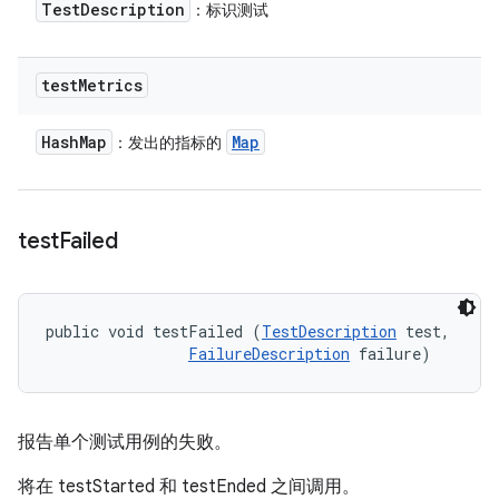
Test
Description
：标识测试
test
Metrics
Hash
Map
Map
：发出的指标的
test
Failed
public void testFailed (
TestDescription
 test, 

FailureDescription
 failure)
报告单个测试用例的失败。
将在 testStarted 和 testEnded 之间调用。