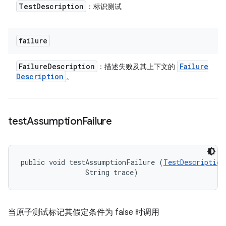
Test
Description
：标识测试
failure
Failure
Description
Failure
：描述失败及其上下文的
Description
。
test
Assumption
Failure
public void testAssumptionFailure (
TestDescription
                String trace)
当原子测试标记其假定条件为 false 时调用