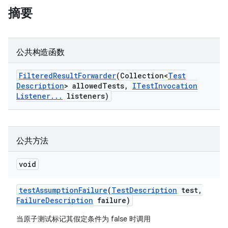
摘要
公共构造函数
Filtered
Result
Forwarder
(Collection<
Test
Description
> allowed
Tests
,
ITest
Invocation
Listener
.
.
.
listeners)
公共方法
void
test
Assumption
Failure
(
Test
Description
test
,
Failure
Description
failure)
当原子测试标记其假定条件为 false 时调用