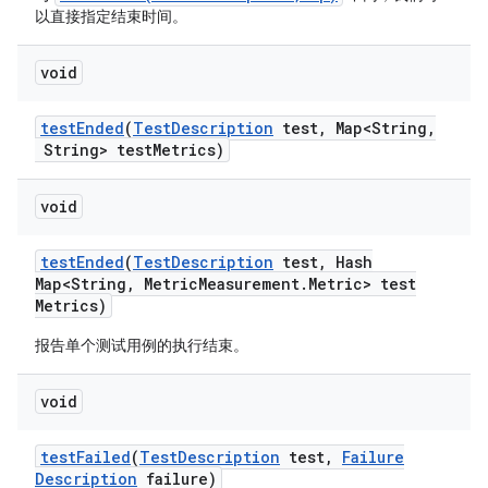
以直接指定结束时间。
void
test
Ended
(
Test
Description
test
,
Map<String
,
String> test
Metrics)
void
test
Ended
(
Test
Description
test
,
Hash
Map<String
,
Metric
Measurement
.
Metric> test
Metrics)
报告单个测试用例的执行结束。
void
test
Failed
(
Test
Description
test
,
Failure
Description
failure)