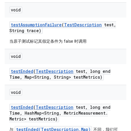
void
test
Assumption
Failure
(
Test
Description
test
,
String trace)
当原子测试标记其假定条件为 false 时调用
void
test
Ended
(
Test
Description
test
,
long end
Time
,
Map<String
,
String> test
Metrics)
void
test
Ended
(
Test
Description
test
,
long end
Time
,
Hash
Map<String
,
Metric
Measurement
.
Metric> test
Metrics)
testEnded(TestDescription,Map)
与
不同，我们可