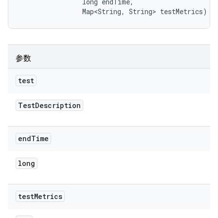
                long endTime, 

                Map<String, String> testMetrics)
参数
test
Test
Description
end
Time
long
test
Metrics