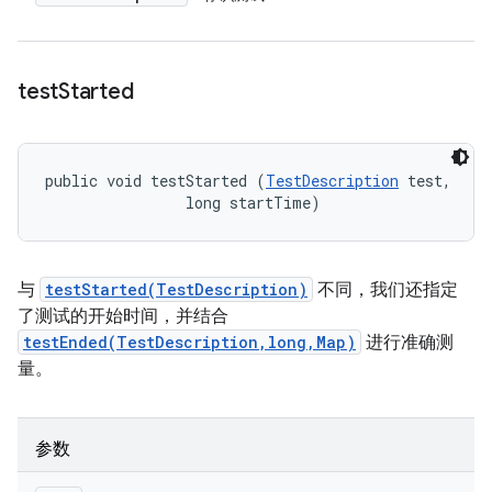
test
Started
public void testStarted (
TestDescription
 test, 

                long startTime)
与
testStarted(TestDescription)
不同，我们还指定
了测试的开始时间，并结合
testEnded(TestDescription,long,Map)
进行准确测
量。
参数