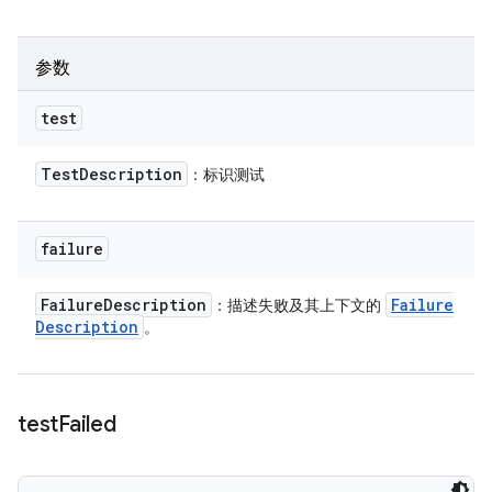
参数
test
Test
Description
：标识测试
failure
Failure
Description
Failure
：描述失败及其上下文的
Description
。
test
Failed