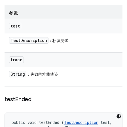
参数
test
Test
Description
：标识测试
trace
String
：失败的堆栈轨迹
test
Ended
public void testEnded (
TestDescription
 test, 
