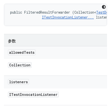
public FilteredResultForwarder (Collection<
TestDes
ITestInvocationListener...
 listene
参数
allowed
Tests
Collection
listeners
ITest
Invocation
Listener