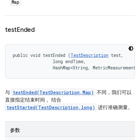
Map
test
Ended
public void testEnded (
TestDescription
 test, 

                long endTime, 

                HashMap<String, MetricMeasurement.
与
testEnded(TestDescription,Map)
不同，我们可以
直接指定结束时间 。结合
testStarted(TestDescription,long)
进行准确测量。
参数