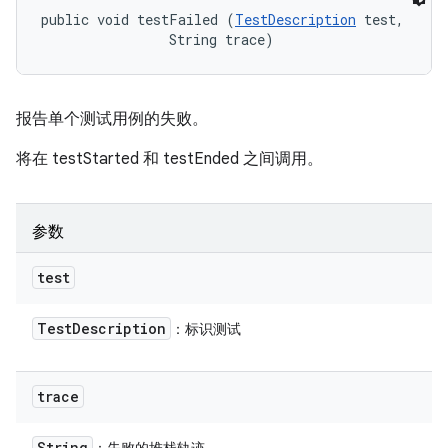
public void testFailed (
TestDescription
 test, 

                String trace)
报告单个测试用例的失败。
将在 testStarted 和 testEnded 之间调用。
参数
test
Test
Description
：标识测试
trace
String