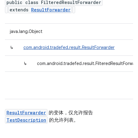
public class FilteredResultForwarder
extends
ResultForwarder
java.lang.Object
↳
com.android.tradefed.result.ResultForwarder
↳
com.android.tradefed.result.FilteredResultForwar
ResultForwarder
的变体，仅允许报告
TestDescription
的允许列表。