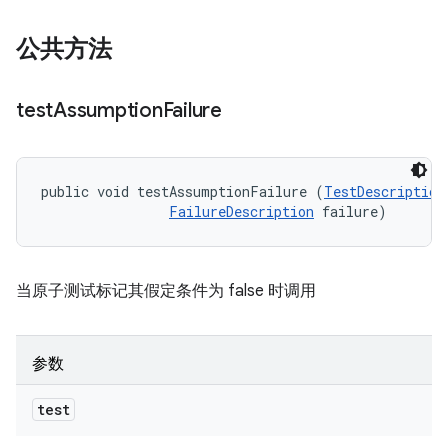
公共方法
test
Assumption
Failure
public void testAssumptionFailure (
TestDescription
FailureDescription
 failure)
当原子测试标记其假定条件为 false 时调用
参数
test