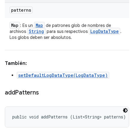
patterns
Map
Map
: Es un
de patrones glob de nombres de
String
Log
Data
Type
archivos
para sus respectivos
.
Los globs deben ser absolutos.
También:
setDefaultLogDataType(LogDataType)
add
Patterns
public void addPatterns (List<String> patterns)