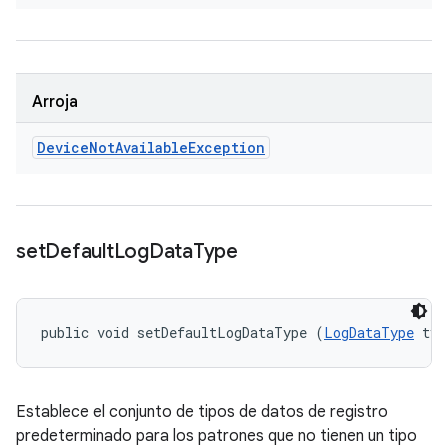
Arroja
Device
Not
Available
Exception
set
Default
Log
Data
Type
public void setDefaultLogDataType (
LogDataType
 typ
Establece el conjunto de tipos de datos de registro
predeterminado para los patrones que no tienen un tipo