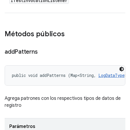
ITest
Invocation
Listener
Métodos públicos
add
Patterns
public void addPatterns (Map<String, 
LogDataType
> 
Agrega patrones con los respectivos tipos de datos de
registro
Parámetros