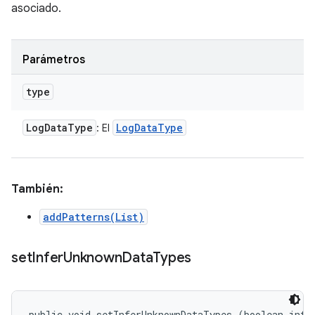
asociado.
Parámetros
type
Log
Data
Type
Log
Data
Type
: El
También:
addPatterns(List)
set
Infer
Unknown
Data
Types
public void setInferUnknownDataTypes (boolean infe