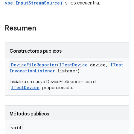
ype,InputStreamSource)
si los encuentra.
Resumen
Constructores públicos
Device
File
Reporter
(
ITest
Device
device
,
ITest
Invocation
Listener
listener)
Inicializa un nuevo DeviceFileReporter con el
ITestDevice
proporcionado.
Métodos públicos
void