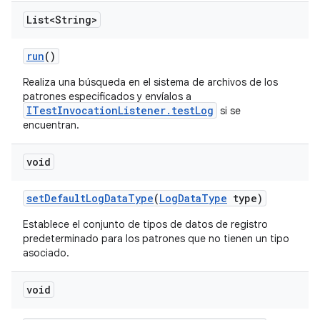
List<String>
run
()
Realiza una búsqueda en el sistema de archivos de los
patrones especificados y envíalos a
ITestInvocationListener.testLog
si se
encuentran.
void
set
Default
Log
Data
Type
(
Log
Data
Type
type)
Establece el conjunto de tipos de datos de registro
predeterminado para los patrones que no tienen un tipo
asociado.
void