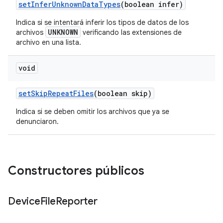
set
Infer
Unknown
Data
Types
(boolean infer)
Indica si se
intentará
inferir los tipos de datos de los
UNKNOWN
archivos
verificando las extensiones de
archivo en una lista.
void
set
Skip
Repeat
Files
(boolean skip)
Indica si se deben omitir los archivos que ya se
denunciaron.
Constructores públicos
Device
File
Reporter