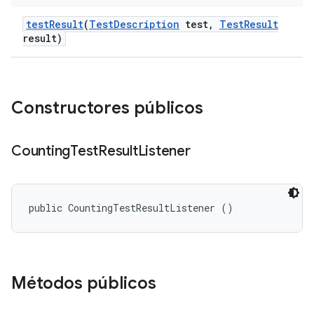
test
Result
(
Test
Description
test
,
Test
Result
result)
Constructores públicos
Counting
Test
Result
Listener
public CountingTestResultListener ()
Métodos públicos