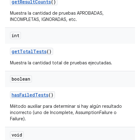
get
Result
Counts
()
Muestra la cantidad de pruebas APROBADAS,
INCOMPLETAS, IGNORADAS, etc.
int
get
Total
Tests
()
Muestra la cantidad total de pruebas ejecutadas.
boolean
has
Failed
Tests
()
Método auxiliar para determinar si hay algún resultado
incorrecto (uno de Incomplete, AssumptionFailure o
Failure).
void