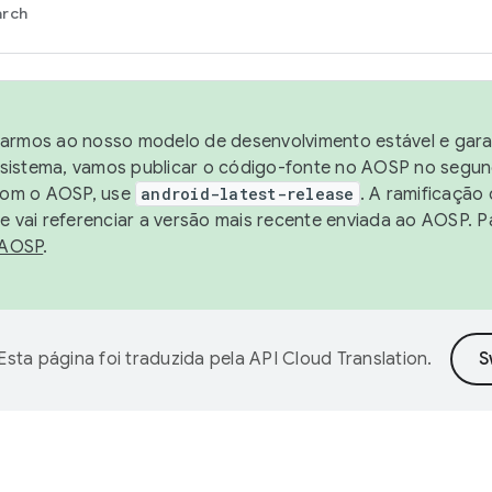
arch
harmos ao nosso modelo de desenvolvimento estável e garan
sistema, vamos publicar o código-fonte no AOSP no segund
 com o AOSP, use
android-latest-release
. A ramificação
 vai referenciar a versão mais recente enviada ao AOSP. P
 AOSP
.
Esta página foi traduzida pela
API Cloud Translation
.