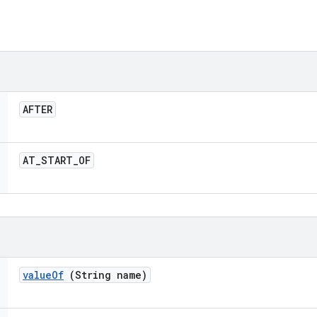
AFTER
AT
_
START
_
OF
value
Of
(String name)