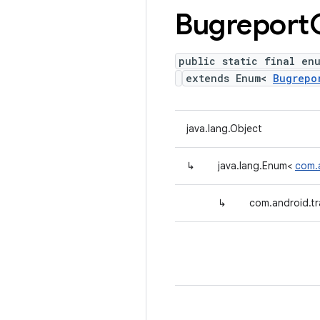
Bugreport
public static final en
extends Enum<
Bugrepo
java.lang.Object
↳
java.lang.Enum<
com.a
↳
com.android.tr