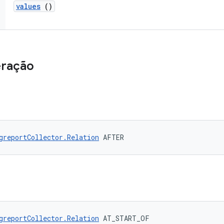
values
()
eração
greportCollector.Relation
 AFTER
greportCollector.Relation
 AT_START_OF