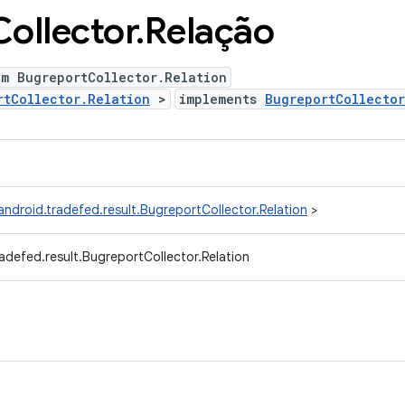
Collector
.
Relação
um BugreportCollector.Relation
rtCollector.Relation
>
implements
BugreportCollecto
ndroid.tradefed.result.BugreportCollector.Relation
>
adefed.result.BugreportCollector.Relation