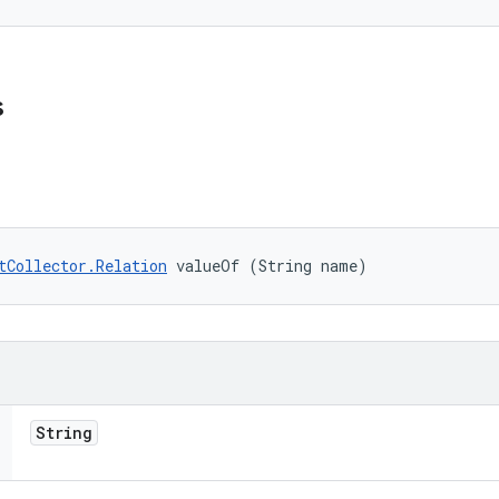
s
tCollector.Relation
 valueOf (String name)
String