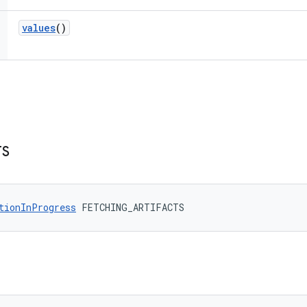
values
()
TS
tionInProgress
 FETCHING_ARTIFACTS