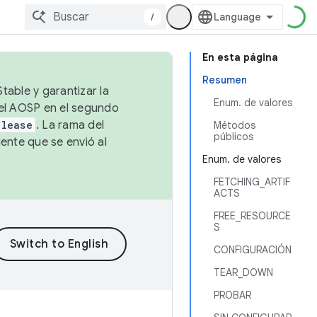
/
En esta página
Resumen
table y garantizar la
Enum. de valores
 el AOSP en el segundo
elease
. La rama del
Métodos
públicos
ente que se envió al
Enum. de valores
FETCHING_ARTIF
ACTS
FREE_RESOURCE
S
CONFIGURACIÓN
TEAR_DOWN
PROBAR