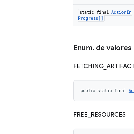
static final
Action
In
Progress[]
Enum
.
de valores
FETCHING
_
ARTIFAC
public static final 
Ac
FREE
_
RESOURCES