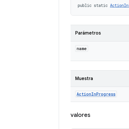
public static 
ActionIn
Parámetros
name
Muestra
Action
In
Progress
valores