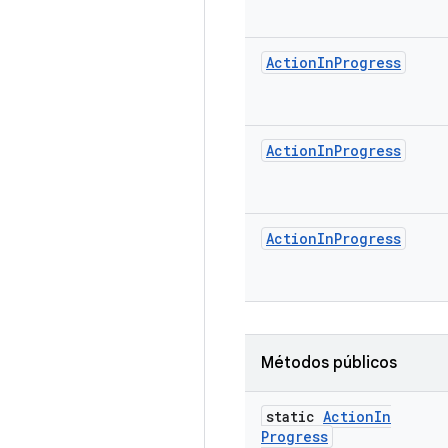
Action
In
Progress
Action
In
Progress
Action
In
Progress
Métodos públicos
static
Action
In
Progress