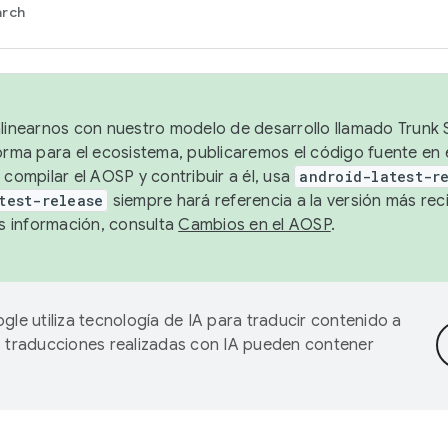
arch
alinearnos con nuestro modelo de desarrollo llamado Trunk S
forma para el ecosistema, publicaremos el código fuente en
 compilar el AOSP y contribuir a él, usa
android-latest-r
test-release
siempre hará referencia a la versión más reci
 información, consulta
Cambios en el AOSP
.
gle utiliza tecnología de IA para traducir contenido a
as traducciones realizadas con IA pueden contener