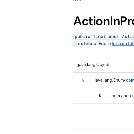
Action
In
Pr
public final enum Acti
extends Enum<
ActionIn
java.lang.Object
↳
java.lang.Enum<
com
↳
com.androi