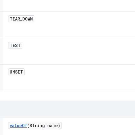
TEAR
_
DOWN
TEST
UNSET
value
Of
(String name)