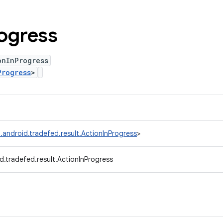
ogress
onInProgress
Progress
>
.android.tradefed.result.ActionInProgress
>
d.tradefed.result.ActionInProgress