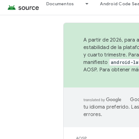
Documentos
Android Code Se
A partir de 2026, para 
estabilidad de la plata
y cuarto trimestre. Para
manifiesto
android-la
AOSP. Para obtener más
Goo
tu idioma preferido. L
errores.
AOSP