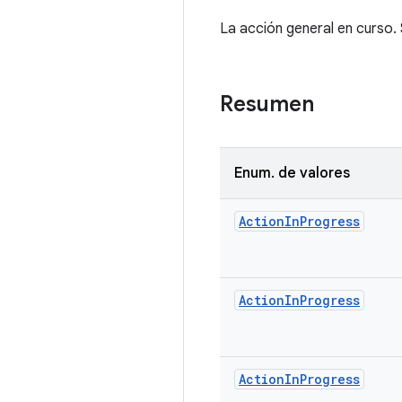
La acción general en curso. 
Resumen
Enum
.
de valores
Action
In
Progress
Action
In
Progress
Action
In
Progress