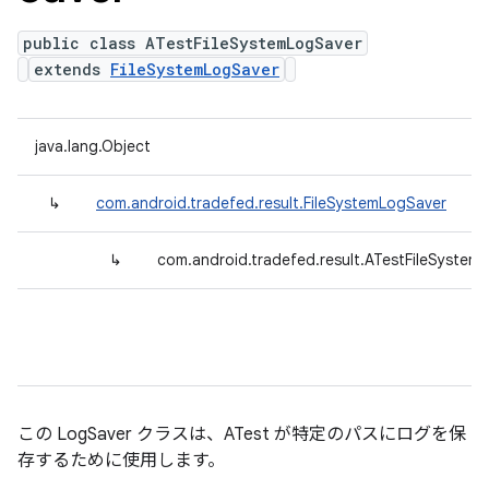
public class ATestFileSystemLogSaver
extends
FileSystemLogSaver
java.lang.Object
↳
com.android.tradefed.result.FileSystemLogSaver
↳
com.android.tradefed.result.ATestFileSystem
この LogSaver クラスは、ATest が特定のパスにログを保
存するために使用します。