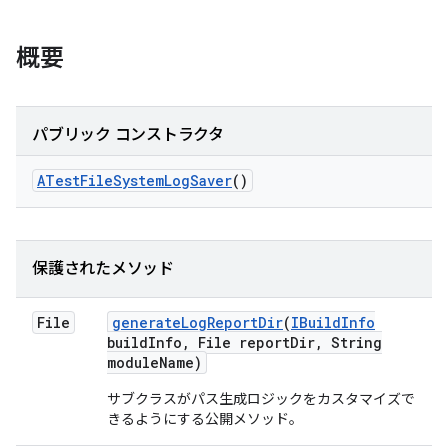
概要
パブリック コンストラクタ
ATest
File
System
Log
Saver
()
保護されたメソッド
File
generate
Log
Report
Dir
(
IBuild
Info
build
Info
,
File report
Dir
,
String
module
Name)
サブクラスがパス生成ロジックをカスタマイズで
きるようにする公開メソッド。