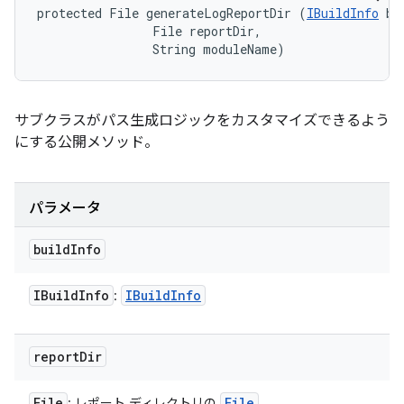
protected File generateLogReportDir (
IBuildInfo
 bu
                File reportDir, 

                String moduleName)
サブクラスがパス生成ロジックをカスタマイズできるよう
にする公開メソッド。
パラメータ
build
Info
IBuild
Info
IBuild
Info
:
report
Dir
File
File
: レポート ディレクトリの
。