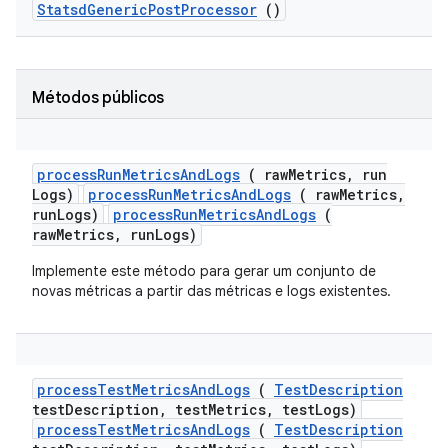
Statsd
Generic
Post
Processor
()
Métodos públicos
process
Run
Metrics
And
Logs
( raw
Metrics
,
run
Logs)
processRunMetricsAndLogs
( rawMetrics,
runLogs)
processRunMetricsAndLogs
(
rawMetrics, runLogs)
Implemente este método para gerar um conjunto de
novas métricas a partir das métricas e logs existentes.
process
Test
Metrics
And
Logs
(
Test
Description
test
Description
,
test
Metrics
,
test
Logs)
processTestMetricsAndLogs
(
TestDescription