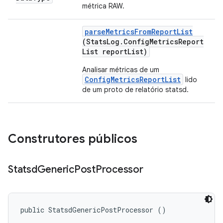
métrica RAW.
parse
Metrics
From
Report
List
(Stats
Log
.
Config
Metrics
Report
List report
List)
Analisar métricas de um
ConfigMetricsReportList
lido
de um proto de relatório statsd.
Construtores públicos
Statsd
Generic
Post
Processor
public StatsdGenericPostProcessor ()