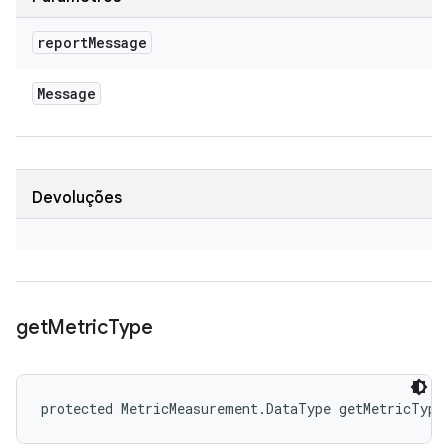
report
Message
Message
Devoluções
get
Metric
Type
protected MetricMeasurement.DataType getMetricType