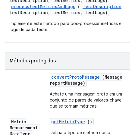
testDescription, testMetrics, testLogs)
processTestMetricsAndLogs
(
TestDescription
testDescription, testMetrics, testLogs)
Implemente este método para pós-processar métricas e
logs de cada teste.
Métodos protegidos
convert
Proto
Message
(Message
report
Message)
Achate uma mensagem proto em um
conjunto de pares de valores-chave
que se tornam métricas.
Metric
get
Metric
Type
()
Measurement
.
Defina o tipo de métrica como
Data
Type