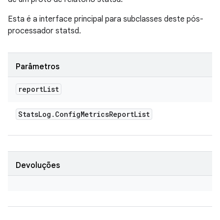
Esta é a interface principal para subclasses deste pós-
processador statsd.
Parâmetros
report
List
Stats
Log
.
Config
Metrics
Report
List
Devoluções