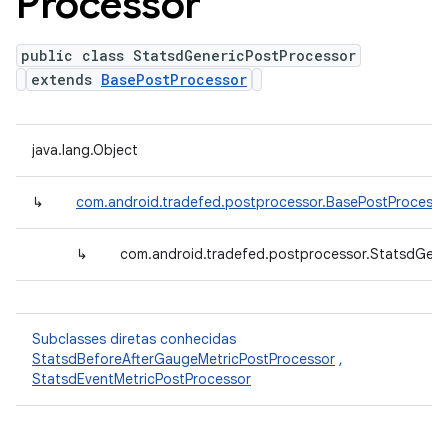
Processor
public class StatsdGenericPostProcessor
extends
BasePostProcessor
java.lang.Object
↳
com.android.tradefed.postprocessor.BasePostProcesso
↳
com.android.tradefed.postprocessor.StatsdGene
Subclasses diretas conhecidas
StatsdBeforeAfterGaugeMetricPostProcessor
,
StatsdEventMetricPostProcessor