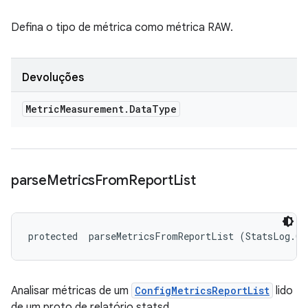
Defina o tipo de métrica como métrica RAW.
Devoluções
Metric
Measurement
.
Data
Type
parse
Metrics
From
Report
List
protected 
 parseMetricsFromReportList (StatsLog.Co
Analisar métricas de um
ConfigMetricsReportList
lido
de um proto de relatório statsd.