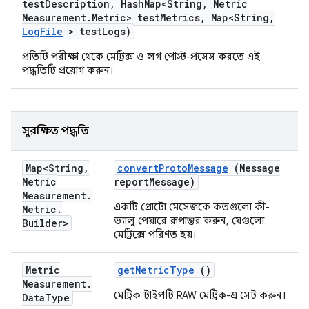
test
Description
,
Hash
Map<String
,
Metric
Measurement
.
Metric> test
Metrics
,
Map<String
,
Log
File
> test
Logs)
প্রতিটি পরীক্ষা থেকে মেট্রিক্স ও লগ পোস্ট-প্রসেস করতে এই
পদ্ধতিটি প্রয়োগ করুন।
সুরক্ষিত পদ্ধতি
Map<String
,
convert
Proto
Message
(Message
Metric
report
Message)
Measurement
.
একটি প্রোটো মেসেজকে কতগুলো কী-
Metric
.
ভ্যালু পেয়ারে রূপান্তর করুন, যেগুলো
Builder>
মেট্রিক্সে পরিণত হয়।
Metric
get
Metric
Type
()
Measurement
.
মেট্রিক টাইপটি RAW মেট্রিক-এ সেট করুন।
Data
Type