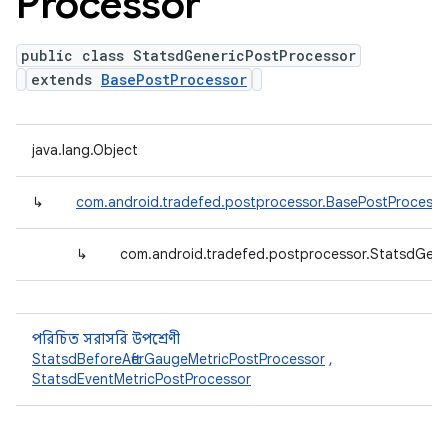
Processor
public class StatsdGenericPostProcessor
extends
BasePostProcessor
java.lang.Object
↳
com.android.tradefed.postprocessor.BasePostProcesso
↳
com.android.tradefed.postprocessor.StatsdGene
পরিচিত সরাসরি উপশ্রেণী
StatsdBeforeAfterGaugeMetricPostProcessor
,
StatsdEventMetricPostProcessor