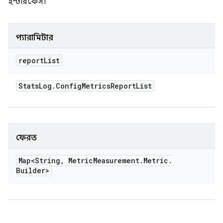
ইন্টারফেস।
প্যারামিটার
report
List
Stats
Log
.
Config
Metrics
Report
List
ফেরত
Map<String
,
Metric
Measurement
.
Metric
.
Builder>