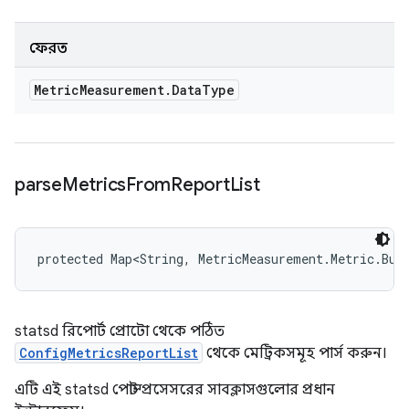
ফেরত
Metric
Measurement
.
Data
Type
parse
Metrics
From
Report
List
protected Map<String, MetricMeasurement.Metric.Bui
statsd রিপোর্ট প্রোটো থেকে পঠিত
ConfigMetricsReportList
থেকে মেট্রিকসমূহ পার্স করুন।
এটি এই statsd পোস্ট প্রসেসরের সাবক্লাসগুলোর প্রধান