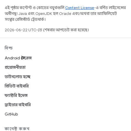
এই পৃষ্ঠার কন্টেন্ট ও কোডের নমুনাগুলি
Content License
-এ বর্ণিত লাইসেন্সের
অধীনস্থ। Java এবং OpenJDK হল Oracle এবং/অথবা তার অ্যাফিলিয়েট
সংস্থার রেজিস্টার্ড ট্রেডমার্ক।
2026-06-22 UTC-তে শেষবার আপডেট করা হয়েছে।
বিল্ড
Android স্টোরেজ
প্রয়োজনীয়তা
ডাউনলোড হচ্ছে
প্রিভিউ বাইনারি
ফ্যাক্টরি ইমেজ
ড্রাইভার বাইনারি
GitHub
কানেক্ট করুন