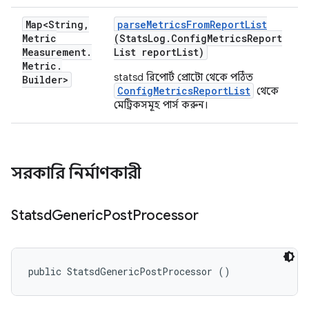
Map<String
,
parse
Metrics
From
Report
List
Metric
(Stats
Log
.
Config
Metrics
Report
Measurement
.
List report
List)
Metric
.
statsd রিপোর্ট প্রোটো থেকে পঠিত
Builder>
ConfigMetricsReportList
থেকে
মেট্রিকসমূহ পার্স করুন।
সরকারি নির্মাণকারী
Statsd
Generic
Post
Processor
public StatsdGenericPostProcessor ()