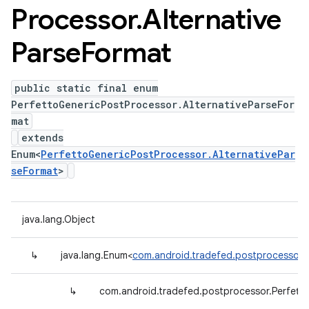
Processor
.
Alternative
Parse
Format
public static final enum
PerfettoGenericPostProcessor.AlternativeParseFor
mat
extends
Enum<
PerfettoGenericPostProcessor.AlternativePar
seFormat
>
java.lang.Object
↳
java.lang.Enum<
com.android.tradefed.postprocessor.P
↳
com.android.tradefed.postprocessor.Perfetto