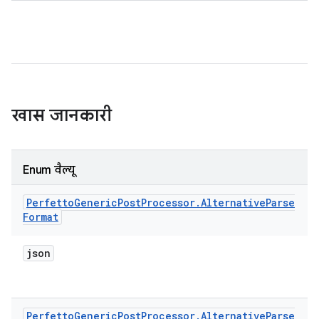
खास जानकारी
Enum वैल्यू
Perfetto
Generic
Post
Processor
.
Alternative
Parse
Format
json
Perfetto
Generic
Post
Processor
.
Alternative
Parse