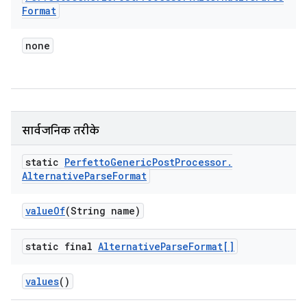
Format
none
सार्वजनिक तरीके
static
Perfetto
Generic
Post
Processor
.
Alternative
Parse
Format
value
Of
(String name)
static final
Alternative
Parse
Format[]
values
()