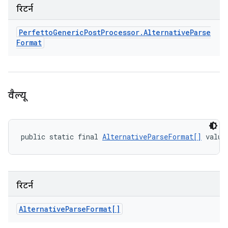
रिटर्न
Perfetto
Generic
Post
Processor
.
Alternative
Parse
Format
वैल्यू
public static final 
AlternativeParseFormat[]
 value
रिटर्न
Alternative
Parse
Format[]